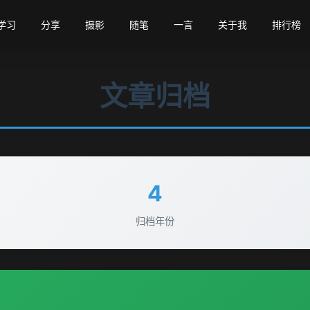
学习
分享
摄影
随笔
一言
关于我
排行榜
文章归档
❄
4
归档年份