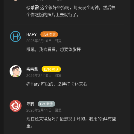
@
蒙需
这个很好坚持啊，每天设个闹钟，然后拍
个你吃饭的照片上去就行了。
HARY
LV6 专家
2026年2月10日
回复
哦吼，我去看看，想要体脂秤
宗宗酱
LV10 神话
2026年2月10日
回复
@
Hary
可以的，坚持打卡14天💪
寻鹤
LV1 新手
2026年2月11日
回复
现在还来得及吗？挺想换手环的，我用的gt4有些
重。