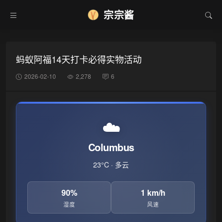
宗宗酱
蚂蚁阿福14天打卡必得实物活动
2026-02-10
2,278
6
☁️
❆
Columbus
23°C · 多云
90%
1 km/h
湿度
风速