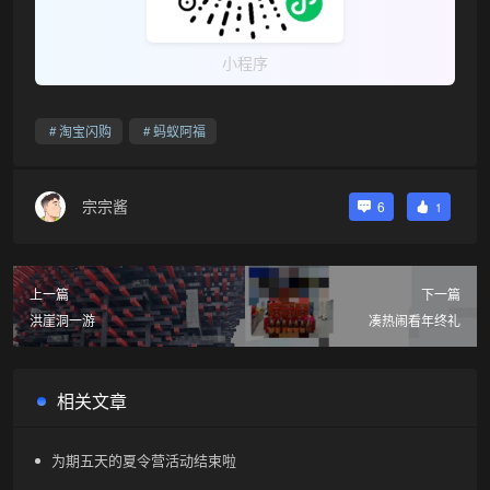
小程序
淘宝闪购
蚂蚁阿福
宗宗酱
6
1
上一篇
下一篇
洪崖洞一游
凑热闹看年终礼
相关文章
为期五天的夏令营活动结束啦