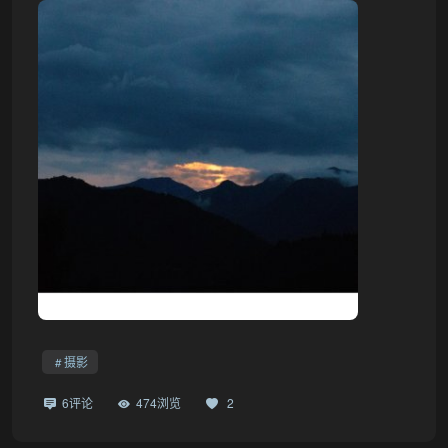
摄影
6评论
474浏览
2