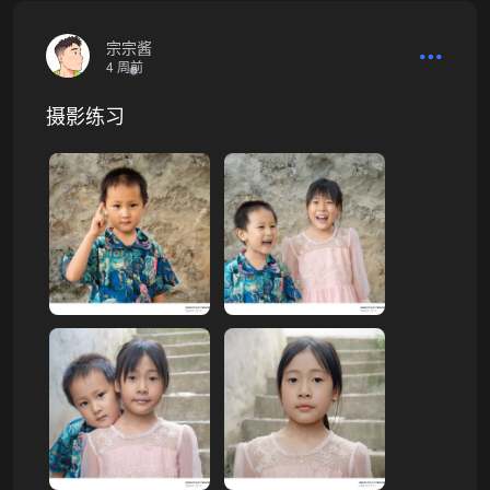
宗宗酱
4 周前
摄影练习