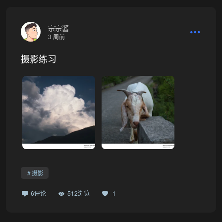
宗宗酱
3 周前
摄影练习
摄影
6评论
512浏览
1