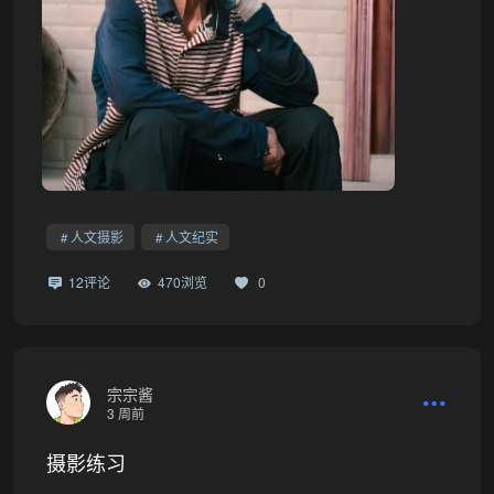
人文摄影
人文纪实
12评论
470浏览
0
❄
宗宗酱
3 周前
摄影练习