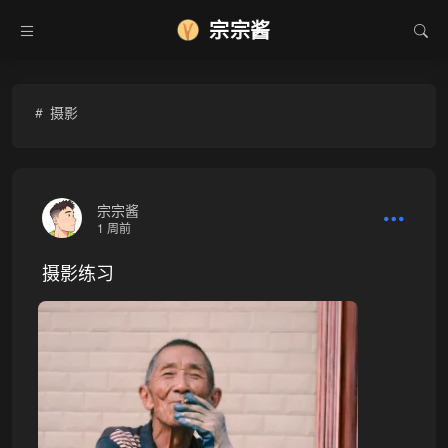
宗宗酱
摄影
宗宗酱
1 周前
摄影练习