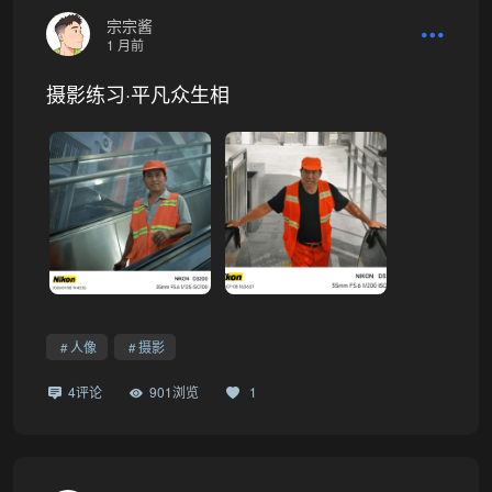
宗宗酱
1 月前
摄影练习·平凡众生相
人像
摄影
4评论
901浏览
1