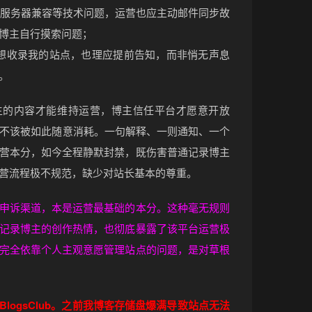
障、服务器兼容等技术问题，运营也应主动邮件同步故
博主自行摸索问题；
想收录我的站点，也理应提前告知，而非悄无声息
。
主的内容才能维持运营，博主信任平台才愿意开放
任不该被如此随意消耗。一句解释、一则通知、一个
营本分，如今全程静默封禁，既伤害普通记录博主
营流程极不规范，缺少对站长基本的尊重。
申诉渠道，本是运营最基础的本分。这种毫无规则
记录博主的创作热情，也彻底暴露了该平台运营极
完全依靠个人主观意愿管理站点的问题，是对草根
logsClub。之前我博客存储盘爆满导致站点无法