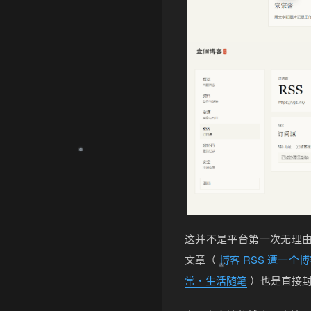
这并不是平台第一次无理由
文章（
博客 RSS 遭一个
常・生活随笔
）也是直接封