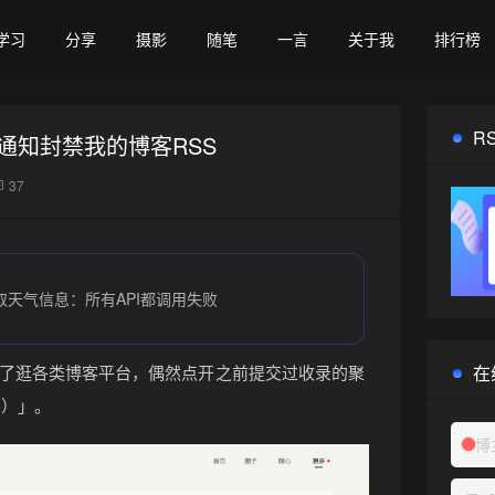
学习
分享
摄影
随笔
一言
关于我
排行榜
R
通知封禁我的博客RSS
37
取天气信息：所有API都调用失败
在
了逛各类博客平台，偶然点开之前提交过收录的聚
）」。
博