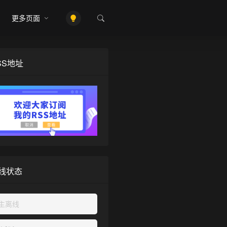
更多页面
SS地址
❄
线状态
主离线