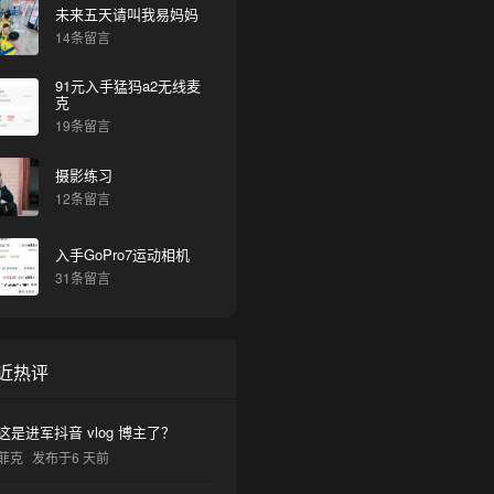
未来五天请叫我易妈妈
14条留言
91元入手猛犸a2无线麦
克
19条留言
摄影练习
12条留言
入手GoPro7运动相机
31条留言
近热评
这是进军抖音 vlog 博主了？
菲克
发布于6 天前