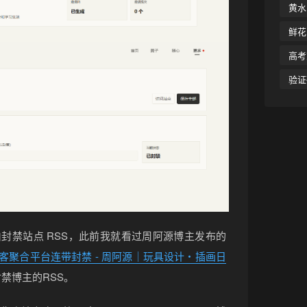
黄水
鲜花
高考
验证
封禁站点 RSS，此前我就看过周阿源博主发布的
博客聚合平台连带封禁 - 周阿源｜玩具设计・插画日
禁博主的RSS。