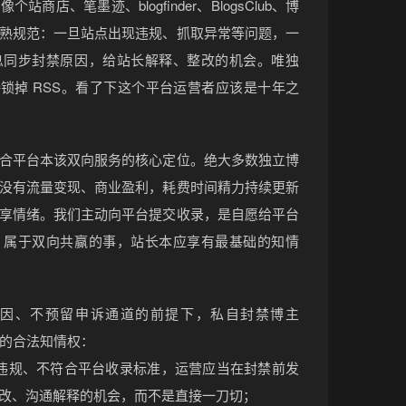
商店、笔墨迹、blogfinder、BlogsClub、博
熟规范：一旦站点出现违规、抓取异常等问题，一
息同步封禁原因，给站长解释、整改的机会。唯独
息直接锁掉 RSS。看了下这个平台运营者应该是十年之
合平台本该双向服务的核心定位。绝大多数独立博
没有流量变现、商业盈利，耗费时间精力持续更新
享情绪。我们主动向平台提交收录，是自愿给平台
，属于双向共赢的事，站长本应享有最基础的知情
因、不预留申诉通道的前提下，私自封禁博主
长的合法知情权：
违规、不符合平台收录标准，运营应当在封禁前发
改、沟通解释的机会，而不是直接一刀切；