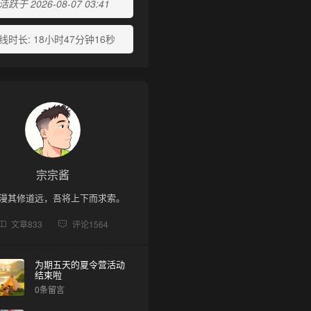
跃于 2026-08-07 03:41
线时长:
18小时47分钟16秒
宗宗酱
漫其修道远，吾将上下而求索。
文章
833
评论
1564
为期五天的夏令营活动
结束啦
0条留言