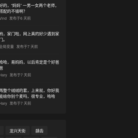
好的，“妈妈” 一男一女两个老师，
搭配的不错啊？
Vind
发布于6 天前
哟，家门啦，网上真的好少遇到家
门。
全局变量
发布于7 天前
哈哈，易妈妈，以后肯定是个好爸
爸
Hary
发布于7 天前
再整个绒绒的套，上来就，你好我
能给你别个麦吗，很专业，哈哈
Hary
发布于7 天前
龙兴天街
龋齿