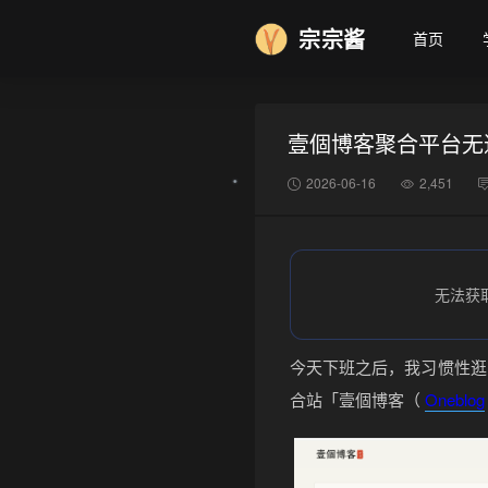
宗宗酱
首页
壹個博客聚合平台无
2026-06-16
2,451
无法获
今天下班之后，我习惯性逛
合站「壹個博客（
Oneblog