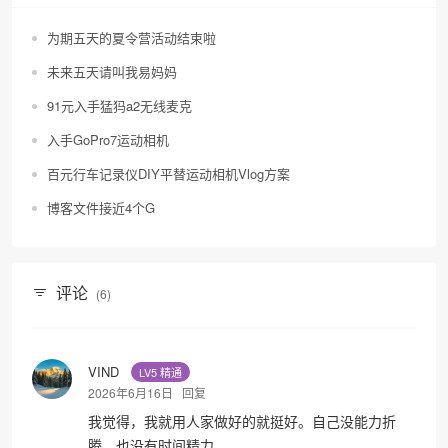
为期五天的夏令营活动结束啦
未来五天请叫我易妈妈
91元入手猛犸a2无线麦克
入手GoPro7运动相机
百元行车记录仪DIY平替运动相机Vlog方案
博客文件接近4个G
评论
(6)
VIND
LV5 精通
2026年6月16日
回复
我觉得，我就用人家做好的就挺好。自己没能力折
腾，也没有时间精力。