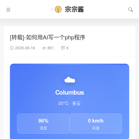
宗宗酱
[转载]-如何用AI写一个php程序
2026-06-16
851
6
☁️
Columbus
20°C · 多云
96%
0 km/h
湿度
风速