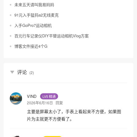
未来五天请叫我易妈妈
91元入手猛犸a2无线麦克
入手GoPro7运动相机
百元行车记录仪DIY平替运动相机Vlog方案
❅
博客文件接近4个G
评论
(2)
VIND
LV5 精通
2026年6月16日
回复
主要是屏幕太小了，手表上看起来不方便，如果图
片为主就更不方便看了。