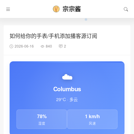
宗宗酱
如何给你的手表/手机添加播客源订阅
2026-06-16
840
2
☁️
Columbus
29°C · 多云
78%
1 km/h
湿度
风速