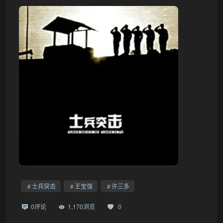
士兵突击
王宝强
许三多
0评论
1,170浏览
0