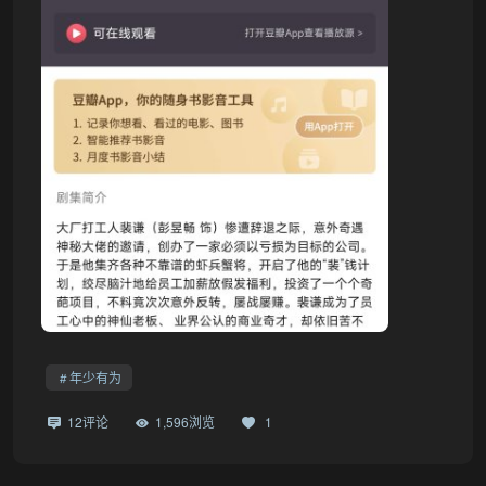
年少有为
•
12评论
1,596浏览
1