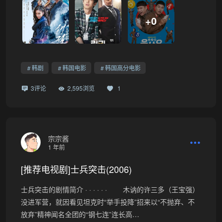
+0
韩剧
韩国电影
韩国高分电影
3评论
2,595浏览
1
宗宗酱
1 年前
[推荐电视剧]士兵突击(2006)
士兵突击的剧情简介 · · · · · · 木讷的许三多（王宝强）
没进军营，就因看见坦克时“举手投降”招来以“不抛弃、不
放弃”精神闻名全团的“钢七连”连长高…