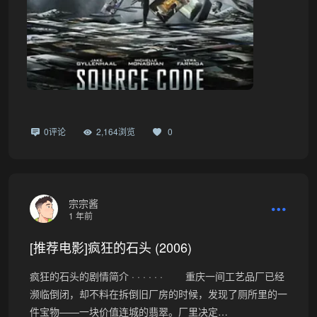
0评论
2,164浏览
0
宗宗酱
1 年前
[推荐电影]疯狂的石头 (2006)
疯狂的石头的剧情简介 · · · · · · 重庆一间工艺品厂已经
濒临倒闭，却不料在拆倒旧厂房的时候，发现了厕所里的一
件宝物——一块价值连城的翡翠。厂里决定…
•