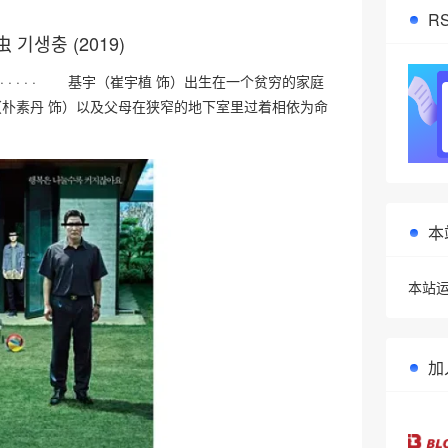
R
 기생충 (2019)
· · · · · 基宇（崔宇植 饰）出生在一个贫穷的家庭
朴素丹 饰）以及父母在狭窄的地下室里过着相依为命
•
本
本站运
加