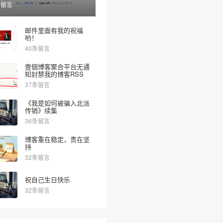
条留言
邮件里面有我的祝福
哟！
40条留言
壹個博客聚合平台无通
知封禁我的博客RSS
37条留言
《我是如何被骗入北派
传销》续集
36条留言
博客重在稳定，贵在坚
持
32条留言
祝自己生日快乐
32条留言