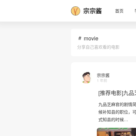
宗宗酱
首页
movie
分享自己喜欢看的电影
宗宗酱
1 年前
[推荐电影]九品芝
九品芝麻官的剧情简介 
候补知县的职位，
式知县的时候…