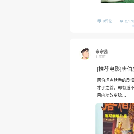
0评论
2,1
宗宗酱
1 年前
[推荐电影]唐伯
唐伯虎点秋香的剧情简介
才子之首，却有道
用内功改变脉…