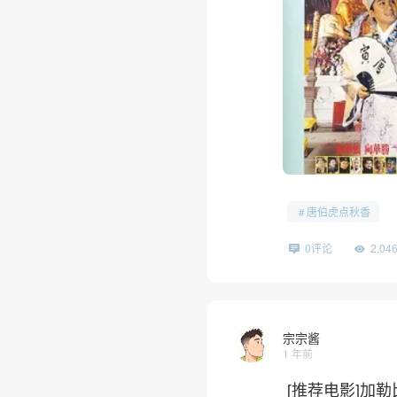
唐伯虎点秋香
0评论
2,0
宗宗酱
1 年前
[推荐电影]加勒比海盗 