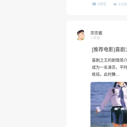
0评论
2,0
宗宗酱
1 年前
[推荐电影]喜剧之
喜剧之王的剧情简介 ·
成为一名演员，平
练班。此时舞…