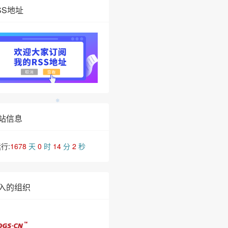
SS地址
站信息
行:
1678
天
0
时
14
分
4
秒
入的组织