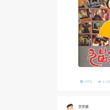
0评论
2,1
宗宗酱