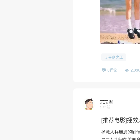
喜劇之王
0评论
2,0
宗宗酱
1 年前
[推荐电影]拯救大兵瑞
拯救大兵瑞恩的剧情简介 
是二战期间的美国