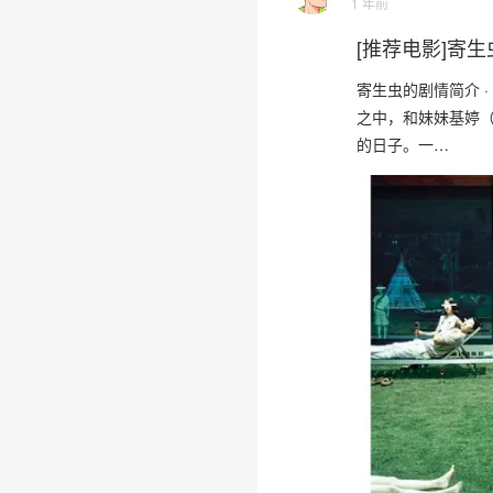
1 年前
[推荐电影]寄生虫
寄生虫的剧情简介 · 
之中，和妹妹基婷（
的日子。一…