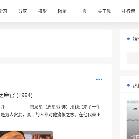
学习
分享
摄影
随笔
一言
关于我
排行榜
•
搜
热
麻官 (1994)
· · · · · · 包龙星（周星驰 饰）用钱买来了一个
可是为人贪婪，县上的人都对他痛恨之极。在他代替正
博客