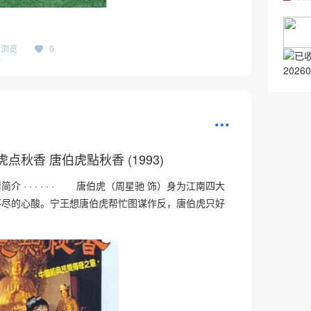
78浏览
0
2026
虎点秋香 唐伯虎點秋香 (1993)
 · · · · · · 唐伯虎（周星驰 饰）身为江南四大
不尽的心酸。宁王想唐伯虎帮忙图谋作反，唐伯虎只好