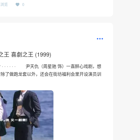
35浏览
0
王 喜劇之王 (1999)
 · · · · · 尹天仇（周星驰 饰）一直醉心戏剧，想
时除了做跑龙套以外，还会在街坊福利会里开设演员训