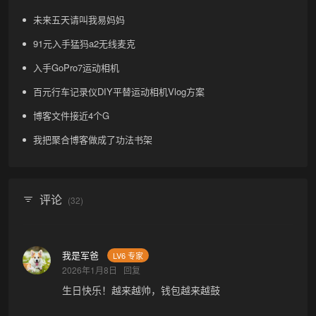
未来五天请叫我易妈妈
91元入手猛犸a2无线麦克
入手GoPro7运动相机
百元行车记录仪DIY平替运动相机Vlog方案
博客文件接近4个G
我把聚合博客做成了功法书架
评论
(32)
我是军爸
LV6 专家
2026年1月8日
回复
生日快乐！越来越帅，钱包越来越鼓