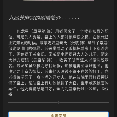
九品芝麻官的剧情简介
· · · · · ·
包龙星（周星驰 饰）用钱买来了一个候补知县的职
位，可是为人贪婪，县上的人都对他痛恨之极。在他代替
正式知县的时候，戚家媳妇戚秦氏（张敏 饰）遭到了常威(
邹兆龙 饰 )的强暴，后来常威动了杀机把戚家上下都杀害
了，更嫁祸于戚秦氏。常威是水师提督大人的儿子，请来
大状方唐镜（吴启华 饰），收买了所有证人以便洗脱罪
名。包龙星虽然极力寻找证据，也被迫害至落难他乡。他
决定要上京告御状，后来他因没钱不得不在妓院打工，向
老板娘学习了一身斗嘴的好功夫。他在妓院里误打误撞认
识了皇上，帮助皇上有功他被封了大官，重审戚家被害的
案件。他凭着聪慧与口才，全力为戚秦氏讨回公道。
©豆
瓣
❄
免责声明