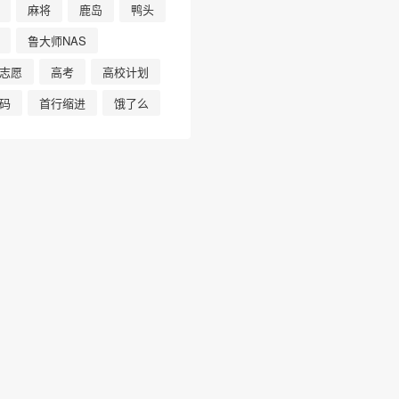
麻将
鹿岛
鸭头
鲁大师NAS
志愿
高考
高校计划
码
首行缩进
饿了么
❄