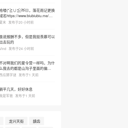
哈喽(*≧∪≦)👋🏻，落花雨记更换
域名https://www.biubiubiu.me/，
麻烦更新下哦
夏末
发布于20 小时前
虽说报酬不多，但是我挺羡慕可以
出去玩的
Vind
发布于24 小时前
不对啊我们的夏令营一样吗，为什
么我去的都是山沟子里面的偏僻之
地但非常热很容易把人晒死然后又
西瓜猜字谜
发布于1 天前
有神奇教官莫名奇妙乱吼并且菜里
有树枝虫子很容易吃死
躺平几天，好好休息
我是军爸
发布于1 天前
龙兴天街
龋齿