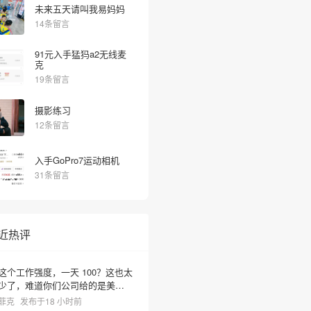
未来五天请叫我易妈妈
14条留言
91元入手猛犸a2无线麦
克
19条留言
摄影练习
12条留言
入手GoPro7运动相机
31条留言
近热评
❅
这个工作强度，一天 100？这也太
少了，难道你们公司给的是美元
啊？
菲克
发布于18 小时前