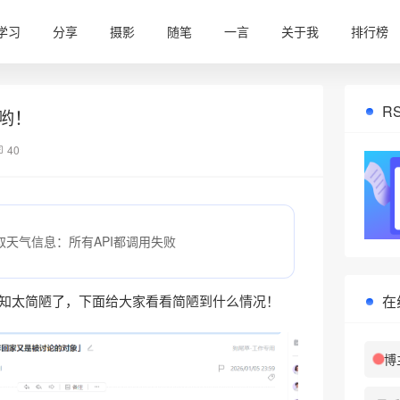
学习
分享
摄影
随笔
一言
关于我
排行榜
R
哟！
40
取天气信息：所有API都调用失败
在
知太简陋了，下面给大家看看简陋到什么情况！
博