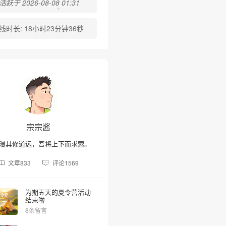
跃于 2026-08-08 01:31
线时长:
18小时23分钟36秒
宗宗酱
漫其修道远，吾将上下而求索。
文章
833
评论
1569
为期五天的夏令营活动
结束啦
8条留言