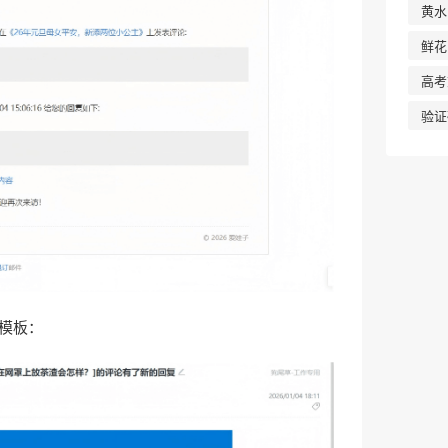
黄水
鲜花
高考
验证
模板：