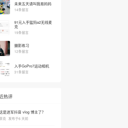
未来五天请叫我易妈妈
14条留言
91元入手猛犸a2无线麦
克
19条留言
摄影练习
12条留言
入手GoPro7运动相机
31条留言
近热评
这是进军抖音 vlog 博主了？
菲克
发布于6 天前