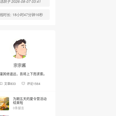
跃于 2026-08-07 03:41
线时长:
18小时47分钟16秒
宗宗酱
漫其修道远，吾将上下而求索。
❆
文章
833
评论
1564
为期五天的夏令营活动
结束啦
0条留言