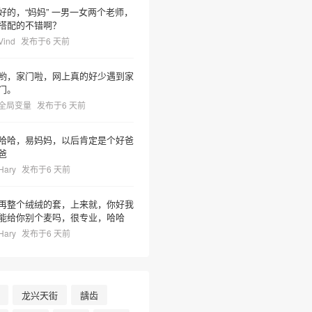
好的，“妈妈” 一男一女两个老师，
搭配的不错啊？
Vind
发布于6 天前
哟，家门啦，网上真的好少遇到家
门。
全局变量
发布于6 天前
哈哈，易妈妈，以后肯定是个好爸
爸
Hary
发布于6 天前
再整个绒绒的套，上来就，你好我
能给你别个麦吗，很专业，哈哈
Hary
发布于6 天前
龙兴天街
龋齿