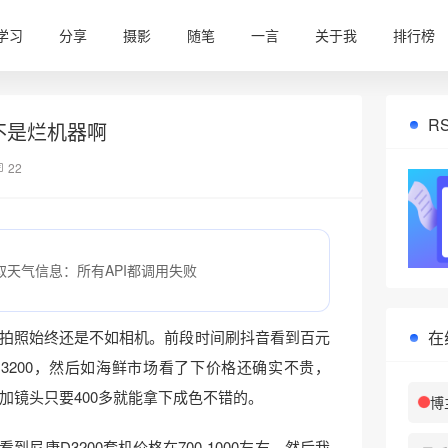
学习
分享
摄影
随笔
一言
关于我
排行榜
R
是不是烂机器啊
22
取天气信息：所有API都调用失败
在
拍照始终还是不如相机。前段时间刷抖音看到百元
3200，然后如海鲜市场看了下价格还确实不贵，
身不加镜头只要400多就能拿下成色不错的。
博
尼康D3200套机价格在700-1000左右。然后我