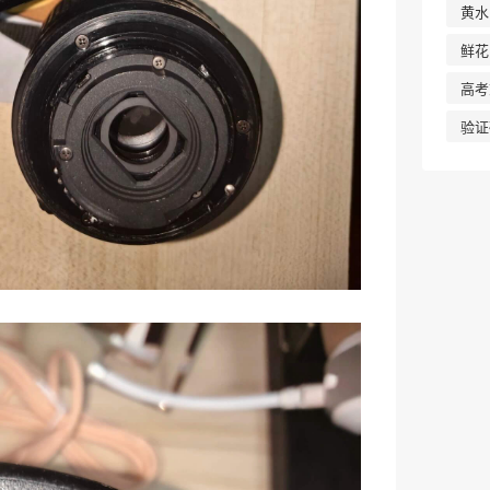
黄水
鲜花
高考
验证