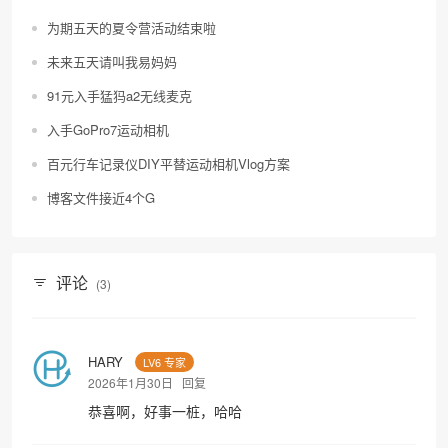
为期五天的夏令营活动结束啦
未来五天请叫我易妈妈
91元入手猛犸a2无线麦克
入手GoPro7运动相机
百元行车记录仪DIY平替运动相机Vlog方案
博客文件接近4个G
评论
(3)
HARY
LV6 专家
2026年1月30日
回复
恭喜啊，好事一桩，哈哈