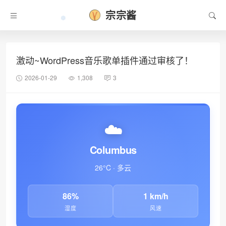
宗宗酱
激动~WordPress音乐歌单插件通过审核了！
2026-01-29
1,308
3
☁️
Columbus
❆
26°C · 多云
86%
1 km/h
湿度
风速