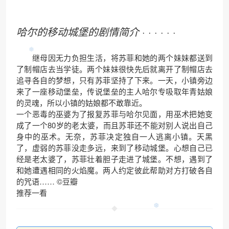
哈尔的移动城堡的剧情简介
· · · · · ·
继母因无力负担生活，将苏菲和她的两个妹妹都送到
了制帽店去当学徒。两个妹妹很快先后就离开了制帽店去
追寻各自的梦想，只有苏菲坚持了下来。一天，小镇旁边
来了一座移动堡垒，传说堡垒的主人哈尔专吸取年青姑娘
的灵魂，所以小镇的姑娘都不敢靠近。
一个恶毒的巫婆为了报复苏菲与哈尔见面，用巫术把她变
成了一个80岁的老太婆，而且苏菲还不能对别人说出自己
身中的巫术。无奈，苏菲决定独自一人逃离小镇。天黑
了，虚弱的苏菲没走多远，来到了移动城堡。心想自己已
经是老太婆了，苏菲壮着胆子走进了城堡。不想，遇到了
和她遭遇相同的火焰魔。两人约定彼此帮助对方打破各自
的咒语……
©豆瓣
推荐一看