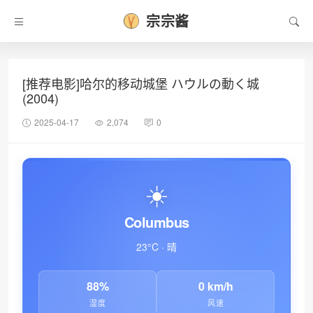
宗宗酱
[推荐电影]哈尔的移动城堡 ハウルの動く城
❆
(2004)
2025-04-17
2,074
0
☀️
Columbus
23°C · 晴
88%
0 km/h
湿度
风速