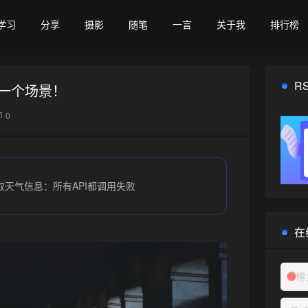
学习
分享
摄影
随笔
一言
关于我
排行榜
R
一个场景！
0
取天气信息：所有API都调用失败
在
博