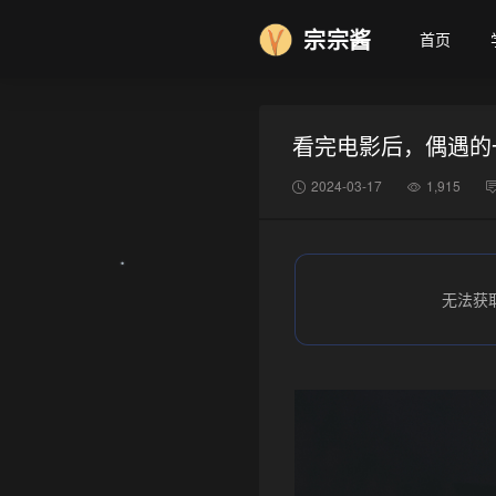
宗宗酱
首页
看完电影后，偶遇的
2024-03-17
1,915
❅
无法获