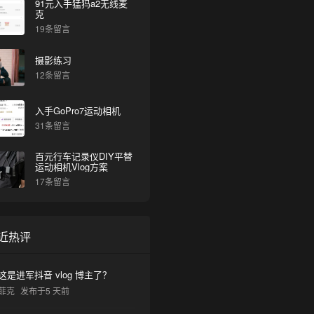
91元入手猛犸a2无线麦
克
19条留言
摄影练习
12条留言
入手GoPro7运动相机
31条留言
百元行车记录仪DIY平替
运动相机Vlog方案
17条留言
近热评
这是进军抖音 vlog 博主了？
菲克
发布于5 天前