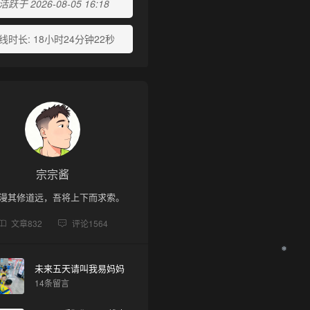
跃于 2026-08-05 16:18
线时长:
18小时24分钟22秒
宗宗酱
漫其修道远，吾将上下而求索。
文章
832
评论
1564
未来五天请叫我易妈妈
14条留言