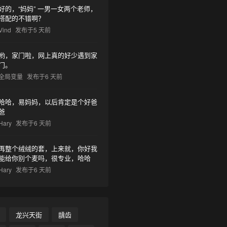
好的，“妈妈” 一男一女两个老师，
搭配的不错啊？
Vind
发布于5 天前
哟，家门啦，网上真的好少遇到家
门。
全局变量
发布于6 天前
哈哈，易妈妈，以后肯定是个好爸
爸
Hary
发布于6 天前
再整个绒绒的套，上来就，你好我
能给你别个麦吗，很专业，哈哈
Hary
发布于6 天前
龙兴天街
龋齿