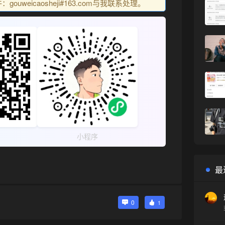
uweicaosheji#163.com与我联系处理。
小程序
最
0
1