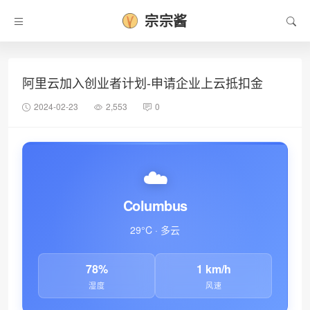
宗宗酱
•
阿里云加入创业者计划-申请企业上云抵扣金
2024-02-23
2,553
0
☁️
Columbus
29°C · 多云
78%
1 km/h
湿度
风速