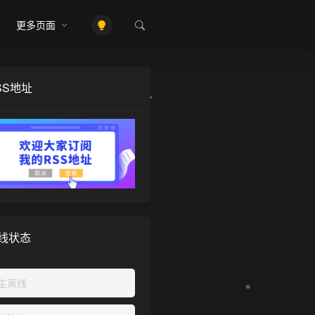
更多页面
SS地址
❄
线状态
主离线