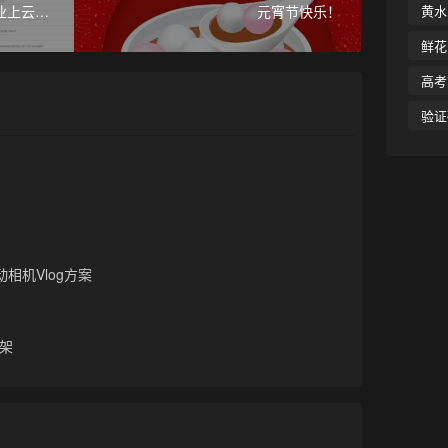
业上云抵
元宵节快乐！
黄水
鲜花
高考
验证
相机Vlog方案
架