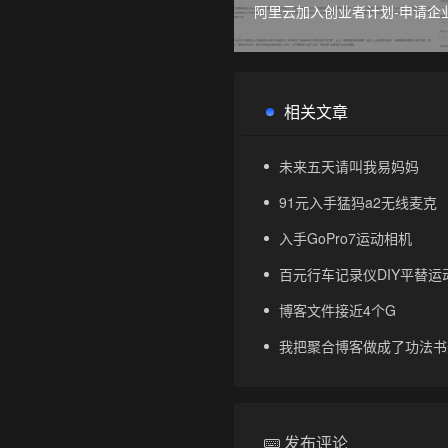
阿里云加入创业者计划-申请企
扣金
相关文章
未来五天请叫我易妈妈
91元入手猛犸a2无线麦克
入手GoPro7运动相机
百元行车记录仪DIY平替运动
博客文件接近4个G
我把聚合博客做成了功法书
发布评论