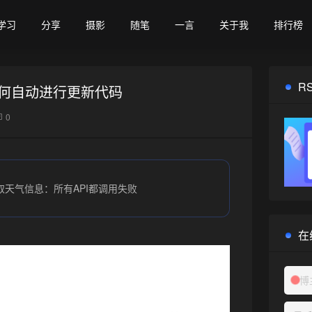
学习
分享
摄影
随笔
一言
关于我
排行榜
R
何自动进行更新代码
0
取天气信息：所有API都调用失败
在
博