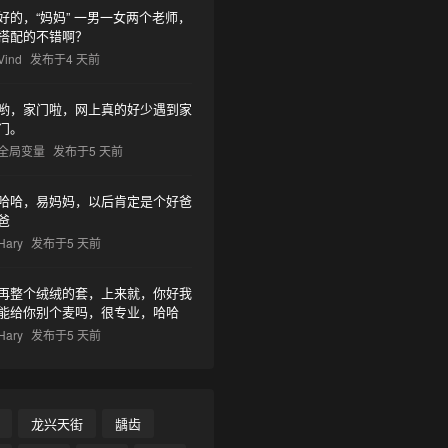
好的，“妈妈” 一男一女两个老师，
搭配的不错啊？
Vind
发布于4 天前
哟，家门啦，网上真的好少遇到家
门。
全局变量
发布于5 天前
哈哈，易妈妈，以后肯定是个好爸
爸
Hary
发布于5 天前
•
再整个绒绒的套，上来就，你好我
能给你别个麦吗，很专业，哈哈
Hary
发布于5 天前
龙兴天街
龋齿