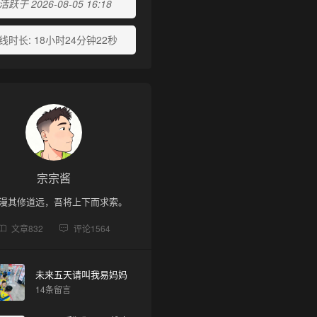
跃于 2026-08-05 16:18
•
线时长:
18小时24分钟22秒
宗宗酱
漫其修道远，吾将上下而求索。
❄
文章
832
评论
1564
未来五天请叫我易妈妈
14条留言