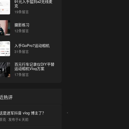
91元入手猛犸a2无线麦
克
19条留言
摄影练习
12条留言
入手GoPro7运动相机
31条留言
百元行车记录仪DIY平替
运动相机Vlog方案
17条留言
近热评
这是进军抖音 vlog 博主了？
菲克
发布于4 天前