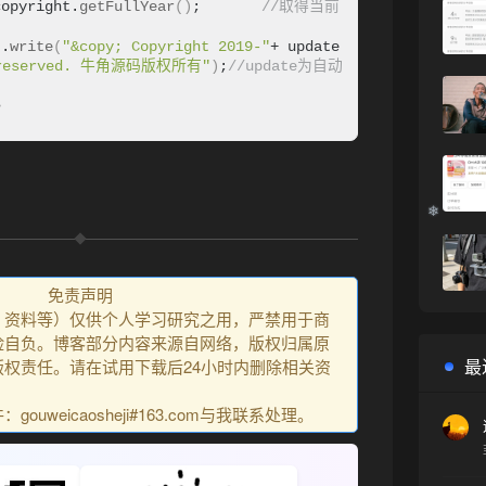
copyright.
getFullYear
()
;       
//取得当前
t.
write
(
"&copy; Copyright 2019-"
+ update 
s reserved. 牛角源码版权所有"
)
;
//update为自动
>
免责声明
、资料等）仅供个人学习研究之用，严禁用于商
险自负。博客部分内容来源自网络，版权归属原
最
权责任。请在试用下载后24小时内删除相关资
uweicaosheji#163.com与我联系处理。