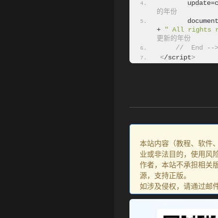
       update=
的年份
       documen
+ 
" All right
更新的年份
//  End --
<
/script
>
本站内容（教程、软件
业或非法目的，使用风
作者，本站不承担相关版
源，支持正版。
如涉及侵权，请通过邮件：go