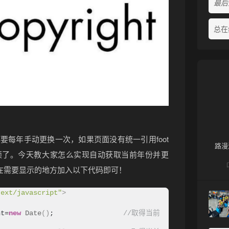
最后活
总在
要每年手动更换一次，如果页面没有统一引用foot
路漫
烦了。今天教大家怎么实现自动获取当前年份并更
者在需要显示的地方加入以下代码即可！
text/javascript"
>
ht=
new
Date
()
;                 
//取得当前