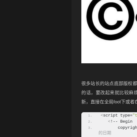
很多站长的站点底部版权都
的话，要改起来就比较麻
新，直接在全局foot下或
<
script type=
"
<
!-- Begin
       copyrig
的日期