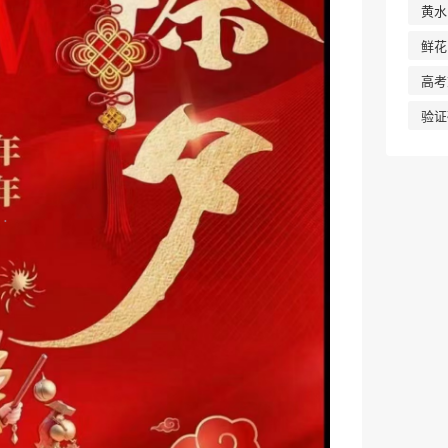
黄水
鲜花
高考
验证