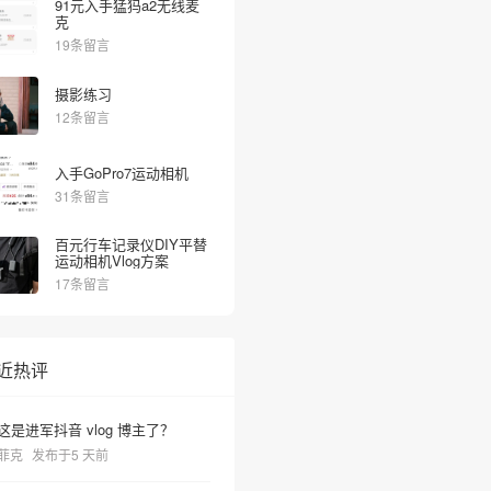
91元入手猛犸a2无线麦
克
19条留言
摄影练习
12条留言
入手GoPro7运动相机
31条留言
百元行车记录仪DIY平替
运动相机Vlog方案
17条留言
近热评
这是进军抖音 vlog 博主了？
菲克
发布于5 天前