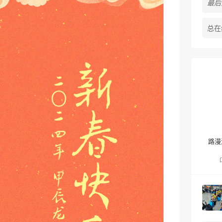
最后活
总在
路漫