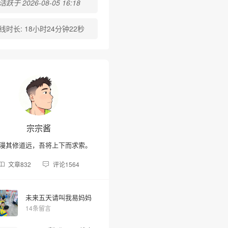
跃于 2026-08-05 16:18
线时长:
18小时24分钟22秒
❆
宗宗酱
漫其修道远，吾将上下而求索。
文章
832
评论
1564
未来五天请叫我易妈妈
14条留言