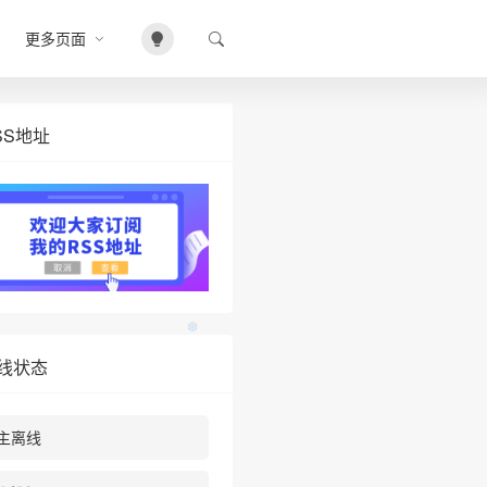
更多页面
❆
SS地址
线状态
主离线