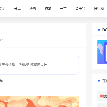
学习
分享
摄影
随笔
一言
关于我
排行榜
R
0
取天气信息：所有API都调用失败
在
意！
博