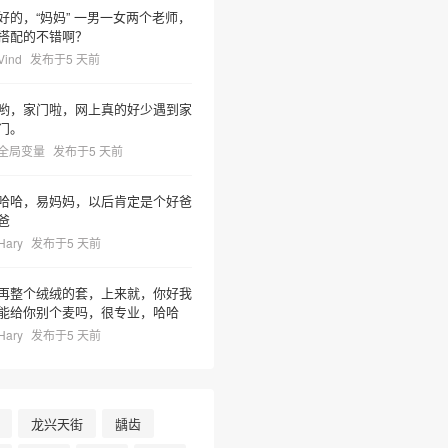
好的，“妈妈” 一男一女两个老师，
搭配的不错啊？
Vind
发布于5 天前
哟，家门啦，网上真的好少遇到家
门。
全局变量
发布于5 天前
哈哈，易妈妈，以后肯定是个好爸
爸
Hary
发布于5 天前
再整个绒绒的套，上来就，你好我
能给你别个麦吗，很专业，哈哈
Hary
发布于5 天前
龙兴天街
龋齿