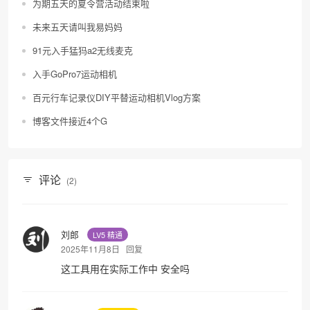
为期五天的夏令营活动结束啦
未来五天请叫我易妈妈
91元入手猛犸a2无线麦克
入手GoPro7运动相机
百元行车记录仪DIY平替运动相机Vlog方案
博客文件接近4个G
评论
(2)
刘郎
LV5 精通
2025年11月8日
回复
这工具用在实际工作中 安全吗