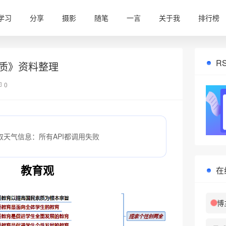
学习
分享
摄影
随笔
一言
关于我
排行榜
R
质》资料整理
0
取天气信息：所有API都调用失败
教育观
在
博