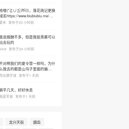
哈喽(*≧∪≦)👋🏻，落花雨记更换
域名https://www.biubiubiu.me/，
麻烦更新下哦
夏末
发布于20 小时前
虽说报酬不多，但是我挺羡慕可以
出去玩的
Vind
发布于24 小时前
不对啊我们的夏令营一样吗，为什
么我去的都是山沟子里面的偏僻之
地但非常热很容易把人晒死然后又
西瓜猜字谜
发布于1 天前
有神奇教官莫名奇妙乱吼并且菜里
有树枝虫子很容易吃死
躺平几天，好好休息
我是军爸
发布于1 天前
龙兴天街
龋齿