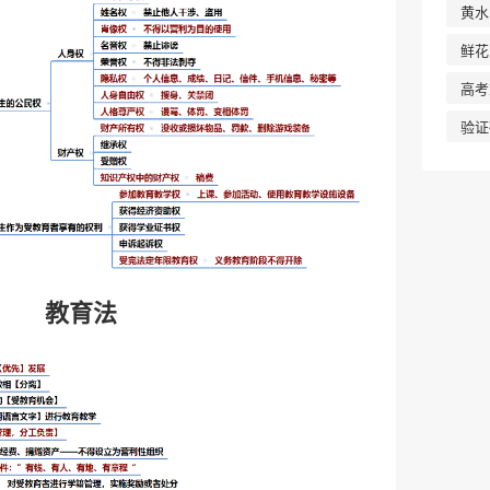
黄水
鲜花
高考
验证
教育法