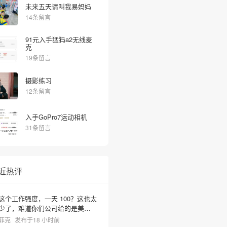
未来五天请叫我易妈妈
14条留言
91元入手猛犸a2无线麦
克
19条留言
摄影练习
12条留言
入手GoPro7运动相机
31条留言
近热评
这个工作强度，一天 100？这也太
少了，难道你们公司给的是美元
❅
啊？
菲克
发布于18 小时前