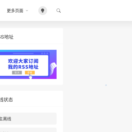
更多页面
SS地址
线状态
❆
主离线