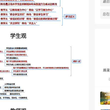
最后活
总在
学生观
路漫