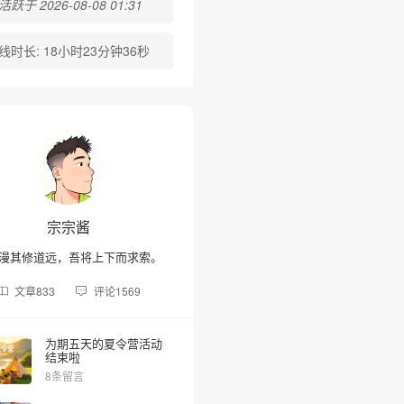
跃于 2026-08-08 01:31
线时长:
18小时23分钟36秒
❆
宗宗酱
漫其修道远，吾将上下而求索。
文章
833
评论
1569
为期五天的夏令营活动
结束啦
8条留言