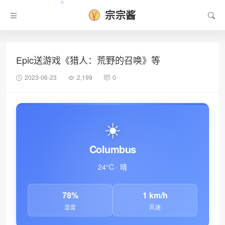
宗宗酱
Epic送游戏《猎人：荒野的召唤》等
❆
2023-06-23
2,199
0
☀️
Columbus
24°C · 晴
78%
1 km/h
湿度
风速