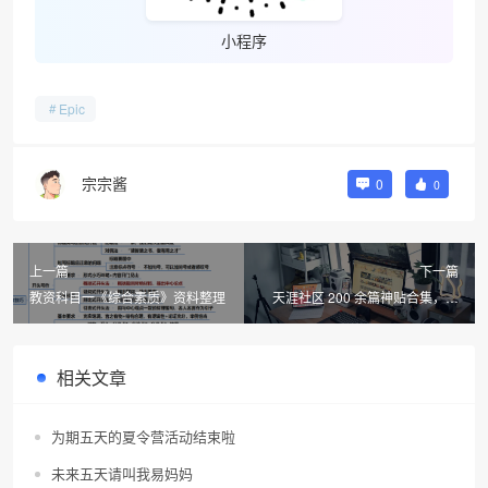
小程序
Epic
宗宗酱
0
0
上一篇
下一篇
教资科目一《综合素质》资料整理
天涯社区 200 余篇神贴合集，封
存曾经那片百花齐放的网络盛景
相关文章
为期五天的夏令营活动结束啦
未来五天请叫我易妈妈