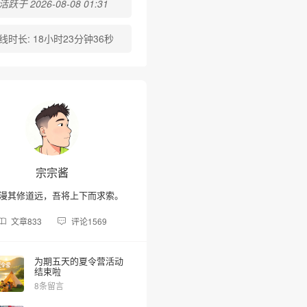
跃于 2026-08-08 01:31
线时长:
18小时23分钟36秒
宗宗酱
漫其修道远，吾将上下而求索。
文章
833
评论
1569
为期五天的夏令营活动
结束啦
8条留言