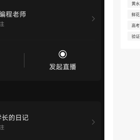
黄水
鲜花
高考
验证
❄