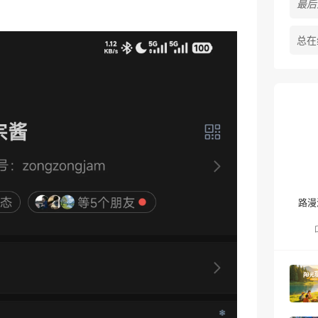
最后活
❆
总在
路漫
❅