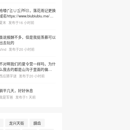
哈喽(*≧∪≦)👋🏻，落花雨记更换
域名https://www.biubiubiu.me/，
麻烦更新下哦
夏末
发布于16 小时前
虽说报酬不多，但是我挺羡慕可以
出去玩的
Vind
发布于20 小时前
不对啊我们的夏令营一样吗，为什
么我去的都是山沟子里面的偏僻之
地但非常热很容易把人晒死然后又
西瓜猜字谜
发布于20 小时前
有神奇教官莫名奇妙乱吼并且菜里
有树枝虫子很容易吃死
躺平几天，好好休息
我是军爸
发布于1 天前
龙兴天街
龋齿