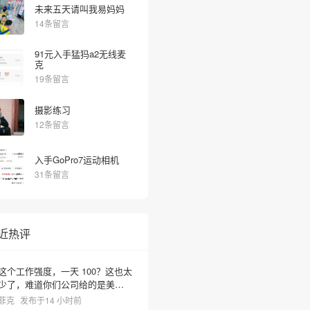
未来五天请叫我易妈妈
14条留言
91元入手猛犸a2无线麦
克
19条留言
摄影练习
12条留言
入手GoPro7运动相机
31条留言
近热评
这个工作强度，一天 100？这也太
少了，难道你们公司给的是美元
啊？
菲克
发布于14 小时前