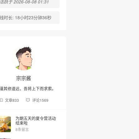
跃于 2026-08-08 01:31
线时长:
18小时23分钟36秒
宗宗酱
漫其修道远，吾将上下而求索。
文章
833
评论
1569
❆
为期五天的夏令营活动
结束啦
8条留言