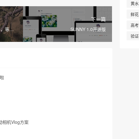
黄水
鲜花
下一篇
高考
了，等后
SUNNY 1.0开源版
！
验证
啦
相机Vlog方案