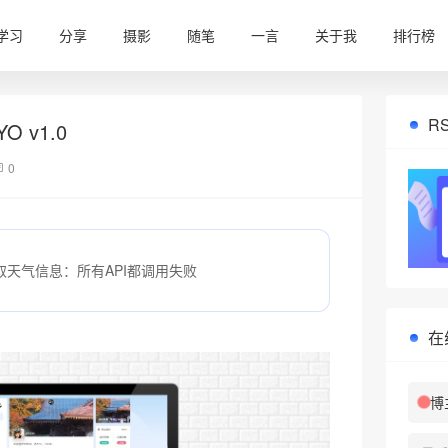
学习
分享
摄影
随笔
一言
关于我
排行榜
R
O v1.0
0
取天气信息：所有API都调用失败
❅
在
博