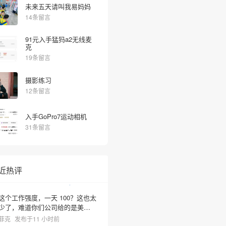
未来五天请叫我易妈妈
14条留言
91元入手猛犸a2无线麦
克
19条留言
摄影练习
12条留言
入手GoPro7运动相机
31条留言
近热评
这个工作强度，一天 100？这也太
少了，难道你们公司给的是美元
啊？
菲克
发布于11 小时前