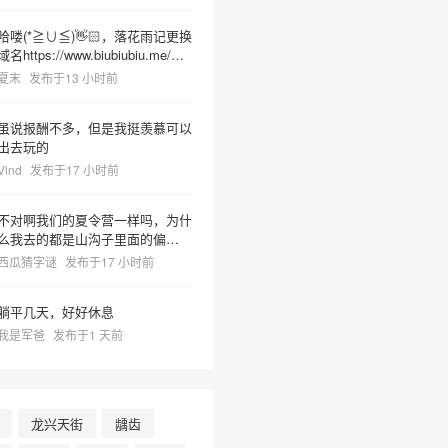
哈喽(*≧∪≦)👋🏻，落花雨记更换
域名https://www.biubiubiu.me/，
麻烦更新下哦
夏末
发布于13 小时前
虽说报酬不多，但是我挺羡慕可以
出去玩的
Vind
发布于17 小时前
不对啊我们的夏令营一样吗，为什
么我去的都是山沟子里面的偏僻之
地但非常热很容易把人晒死然后又
西瓜猜字谜
发布于17 小时前
有神奇教官莫名奇妙乱吼并且菜里
有树枝虫子很容易吃死
躺平几天，好好休息
我是军爸
发布于1 天前
龙兴天街
龋齿