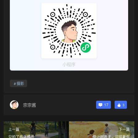
小程序
摄影
宗宗酱
17
3
上一篇
下一篇
只拍了两张照片
倒计时两天，迎接暑假