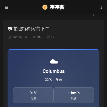
宗宗酱
📷“拍照特种兵”的下午
2026-07-05
992
17
☁️
Columbus
22°C · 多云
91%
1 km/h
湿度
风速