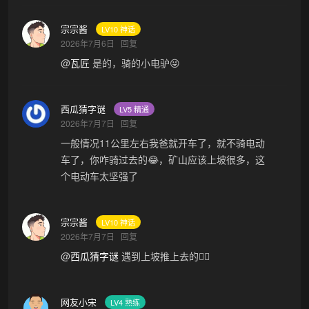
宗宗酱
LV10 神话
2026年7月6日
回复
@
瓦匠
是的，骑的小电驴😜
西瓜猜字谜
LV5 精通
2026年7月7日
回复
一般情况11公里左右我爸就开车了，就不骑电动
车了，你咋骑过去的😂，矿山应该上坡很多，这
个电动车太坚强了
宗宗酱
LV10 神话
2026年7月7日
回复
@
西瓜猜字谜
遇到上坡推上去的😵‍💫
网友小宋
LV4 熟练