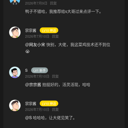
2026年7月9日
回复
鸭子不错哈，我推荐给s大哥过来点评一下。
宗宗酱
LV10 神话
2026年7月10日
回复
@
网友小宋
快别，大佬，我这菜鸡技术还不到位
😭
S
LV1 新手
2026年7月10日
回复
@
宗宗酱
拍挺好的，活灵活现，哈哈
宗宗酱
LV10 神话
2026年7月10日
回复
@
S
哈哈哈，让大佬见笑了。