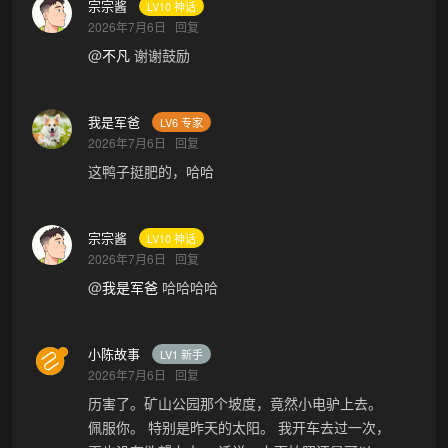
宗宗酱
LV10 神话
2026年7月6日
回复
@
不凡
谢谢鼓励
我是军爸
LV6 专家
2026年7月6日
回复
这鸭子挺肥的，哈哈
宗宗酱
LV10 神话
2026年7月6日
回复
@
我是军爸
哈哈哈哈
小陈故事
LV1 新手
2026年7月6日
回复
历害了。矿山公园那个坡度，竟然小电驴上去。
佩服你。 特别是昨天的太阳。 我开车去过一次，