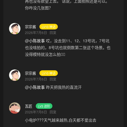
再也没有欲望上去。 话说，上面拍照还是可以。
你咋没几张图？
宗宗酱
LV10 神话
2026年7月6日
回复
@
小陈故事
哎，没去到11、12、13号坑，7号坑
也没啥拍的，8号坑也就倒数第二张这个场景。也
没得模特就没怎么拍😮‍💨
宗宗酱
LV10 神话
2026年7月6日
回复
@
小陈故事
昨天把我热的直流汗
瓦匠
LV3 进阶
2026年7月6日
回复
小电炉???天气越来越热,白天都不爱出去