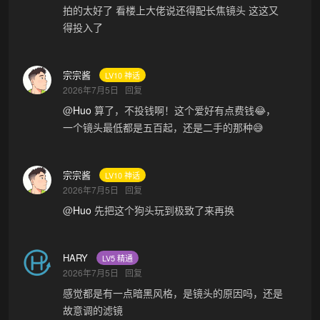
拍的太好了 看楼上大佬说还得配长焦镜头 这这又
得投入了
宗宗酱
LV10 神话
2026年7月5日
回复
@
Huo
算了，不投钱啊！这个爱好有点费钱😂，
一个镜头最低都是五百起，还是二手的那种😅
宗宗酱
LV10 神话
2026年7月5日
回复
@
Huo
先把这个狗头玩到极致了来再换
HARY
LV5 精通
2026年7月5日
回复
感觉都是有一点暗黑风格，是镜头的原因吗，还是
故意调的滤镜