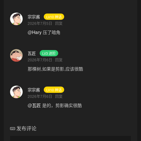
宗宗酱
LV10 神话
2026年7月5日
回复
@
Hary
压了暗角
瓦匠
LV3 进阶
2026年7月6日
回复
那棵树,如果是剪影,应该很酷
宗宗酱
LV10 神话
2026年7月6日
回复
@
瓦匠
是的，剪影确实很酷
发布评论