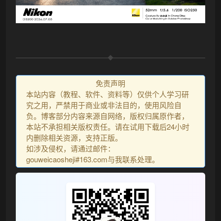
免责声明
本站内容（教程、软件、资料等）仅供个人学习研
究之用，严禁用于商业或非法目的，使用风险自
负。博客部分内容来源自网络，版权归属原作者，
本站不承担相关版权责任。请在试用下载后24小时
内删除相关资源，支持正版。
如涉及侵权，请通过邮件：
gouweicaosheji#163.com与我联系处理。