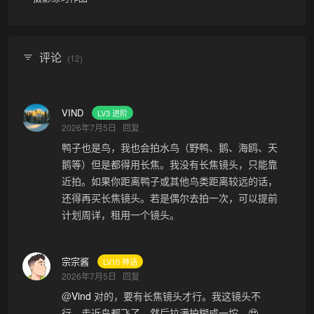
评论
(12)
VIND
LV3 进阶
2026年7月5日
回复
鸭子也是鸟，我也会拍水鸟（野鸭、鹅、海鸥、天
鹅等）但是都得用长焦。我没有长焦镜头，只能靠
近拍。如果你距离鸭子或其他鸟类距离较远的话，
还得再买长焦镜头。若是偶尔去拍一次，可以提前
计划周详，租用一个镜头。
宗宗酱
LV10 神话
2026年7月5日
回复
@
Vind
对的，要有长焦镜头才行。我这镜头不
行。走近鸟都飞了，然后拉满拍糊成一坨。🥹