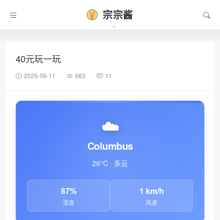
宗宗酱
40元玩一玩
2026-06-11
663
11
☁️
Columbus
26°C · 多云
87%
1 km/h
湿度
风速