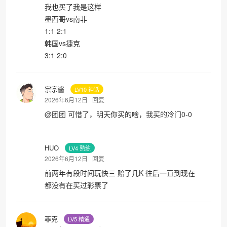
我也买了我是这样
墨西哥vs南非
1:1 2:1
韩国vs捷克
3:1 2:0
宗宗酱
LV10 神话
2026年6月12日
回复
@
团团
可惜了，明天你买的啥，我买的冷门0-0
HUO
LV4 熟练
2026年6月12日
回复
前两年有段时间玩快三 赔了几K 往后一直到现在
都没有在买过彩票了
菲克
LV5 精通