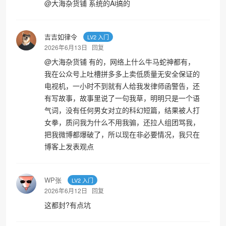
@
大海杂货铺
系统的Ai搞的
吉吉如律令
LV2 入门
2026年6月13日
回复
@
大海杂货铺
有的，网络上什么牛马蛇神都有，
我在公众号上吐槽拼多多上卖低质量无安全保证的
电视机，一小时不到就有人给我发律师函警告，还
有写故事，故事里说了一句我草，明明只是一个语
气词，没有任何男女对立的科幻短篇，结果被人打
女拳，质问我为什么不用我骟，还拉人组团骂我，
把我微博都爆破了，所以现在非必要情况，我只在
博客上发表观点
WP张
LV2 入门
2026年6月12日
回复
这都封?有点坑