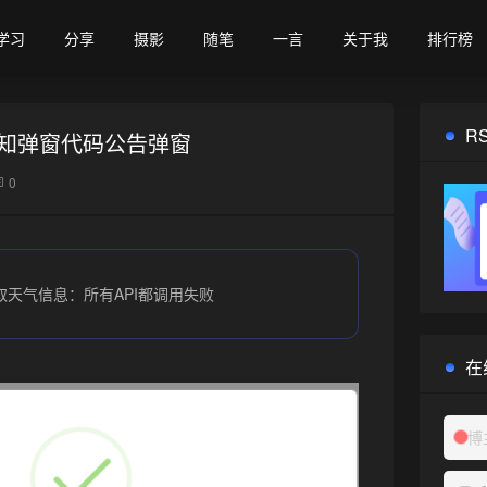
学习
分享
摄影
随笔
一言
关于我
排行榜
R
通知弹窗代码公告弹窗
0
❅
取天气信息：所有API都调用失败
在
博