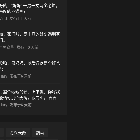
好的，“妈妈” 一男一女两个老师，
搭配的不错啊？
Vind
发布于5 天前
哟，家门啦，网上真的好少遇到家
门。
全局变量
发布于6 天前
哈哈，易妈妈，以后肯定是个好爸
爸
Hary
发布于6 天前
再整个绒绒的套，上来就，你好我
能给你别个麦吗，很专业，哈哈
Hary
发布于6 天前
龙兴天街
龋齿