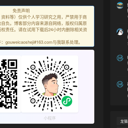
免责声明
、资料等）仅供个人学习研究之用，严禁用于商
险自负。博客部分内容来源自网络，版权归属原
权责任。请在试用下载后24小时内删除相关资
uweicaosheji#163.com与我联系处理。
小程序
龙猫