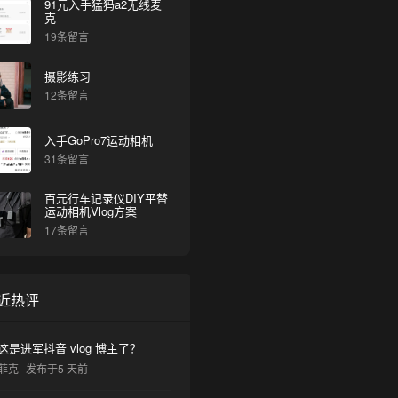
91元入手猛犸a2无线麦
克
19条留言
摄影练习
12条留言
入手GoPro7运动相机
31条留言
百元行车记录仪DIY平替
运动相机Vlog方案
17条留言
近热评
这是进军抖音 vlog 博主了？
菲克
发布于5 天前