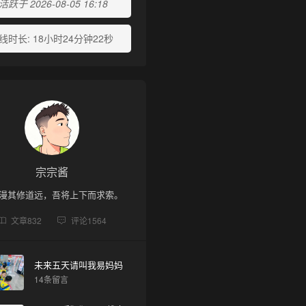
跃于 2026-08-05 16:18
线时长:
18小时24分钟22秒
宗宗酱
漫其修道远，吾将上下而求索。
文章
832
评论
1564
未来五天请叫我易妈妈
14条留言