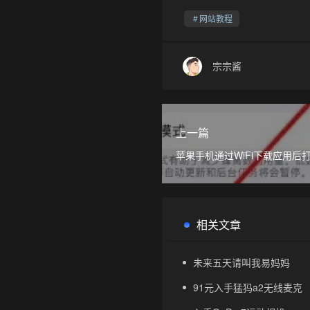
网站教程
宗宗酱
❆
上一篇
苹果手机通过WiFi下载应用后
示没有数据
相关文章
未来五天请叫我易妈妈
91元入手猛犸a2无线麦克