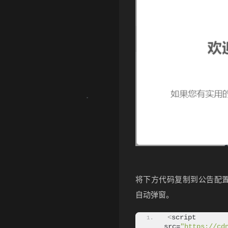
•
将下方代码复制到公告配置框或
自动弹窗。
<
script 
src=
"https://cd