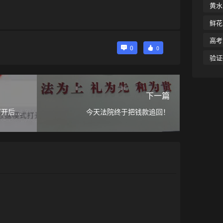
黄水
鲜花
高考
0
0
验证
下一篇
打开后提
今天法院终于把钱款追回！