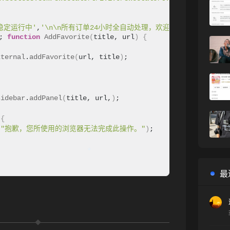
稳定运行中'
,
'\n\n所有订单24小时全自动处理，欢迎下
; 
function
AddFavorite
(
title, url
)
{
xternal
.
addFavorite
(
url, title
)
;
sidebar
.
addPanel
(
title, url,
)
;
{
(
"抱歉，您所使用的浏览器无法完成此操作。"
)
;
最