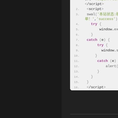
<
/script
>
<
script
>
swal
(
'本站状态:
单！'
,
'success'
)
try
{
      window.
e
}
catch
(
e
)
{
try
{
•
       window.
}
catch
(
e
)
alert
}
}
}
<
/script
>