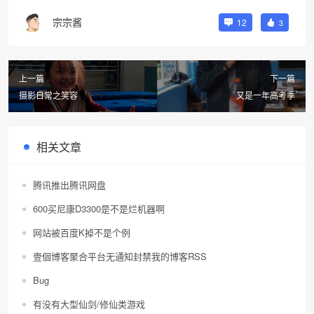
宗宗酱
12
3
上一篇
下一篇
摄影日常之笑容
又是一年高考季
相关文章
腾讯推出腾讯网盘
600买尼康D3300是不是烂机器啊
网站被百度K掉不是个例
壹個博客聚合平台无通知封禁我的博客RSS
Bug
有没有大型仙剑/修仙类游戏