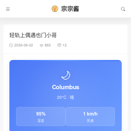
宗宗酱
轻轨上偶遇也门小哥
2026-06-02
865
12
🌙
Columbus
20°C · 晴
❄
95%
1 km/h
湿度
风速