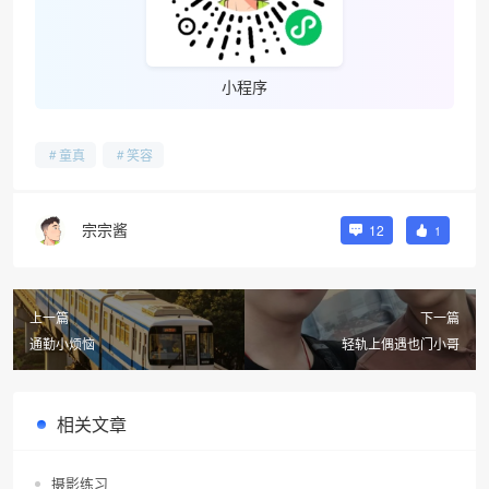
小程序
童真
笑容
宗宗酱
12
1
上一篇
下一篇
通勤小烦恼
轻轨上偶遇也门小哥
相关文章
摄影练习