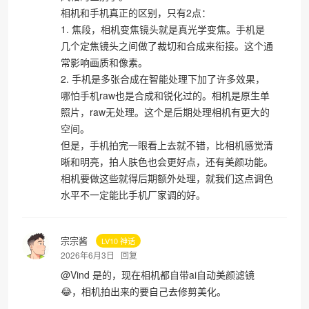
相机和手机真正的区别，只有2点：
1. 焦段，相机变焦镜头就是真光学变焦。手机是
几个定焦镜头之间做了裁切和合成来衔接。这个通
常影响画质和像素。
2. 手机是多张合成在智能处理下加了许多效果，
哪怕手机raw也是合成和锐化过的。相机是原生单
照片，raw无处理。这个是后期处理相机有更大的
空间。
但是，手机拍完一眼看上去就不错，比相机感觉清
晰和明亮，拍人肤色也会更好点，还有美颜功能。
相机要做这些就得后期额外处理，就我们这点调色
水平不一定能比手机厂家调的好。
宗宗酱
LV10 神话
2026年6月3日
回复
@
Vind
是的，现在相机都自带ai自动美颜滤镜
😂，相机拍出来的要自己去修剪美化。