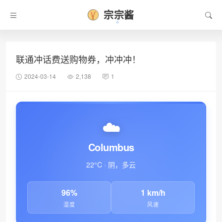
宗宗酱
联通冲话费送购物券，冲冲冲！
2024-03-14
2,138
1
☁️
Columbus
22°C · 阴，多云
96%
1 km/h
湿度
风速