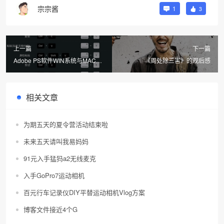
宗宗酱
1
3
上一篇
下一篇
Adobe PS软件WIN系统与MAC系
《周处除三害》的观后感
统快捷键对照
相关文章
为期五天的夏令营活动结束啦
未来五天请叫我易妈妈
91元入手猛犸a2无线麦克
入手GoPro7运动相机
百元行车记录仪DIY平替运动相机Vlog方案
博客文件接近4个G