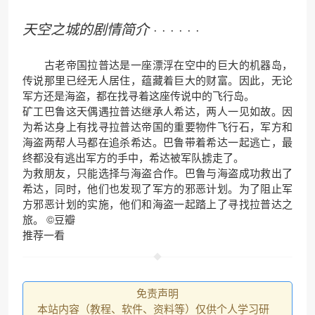
天空之城的剧情简介
· · · · · ·
古老帝国拉普达是一座漂浮在空中的巨大的机器岛，
传说那里已经无人居住，蕴藏着巨大的财富。因此，无论
军方还是海盗，都在找寻着这座传说中的飞行岛。
矿工巴鲁这天偶遇拉普达继承人希达，两人一见如故。因
为希达身上有找寻拉普达帝国的重要物件飞行石，军方和
海盗两帮人马都在追杀希达。巴鲁带着希达一起逃亡，最
终都没有逃出军方的手中，希达被军队掳走了。
为救朋友，只能选择与海盗合作。巴鲁与海盗成功救出了
希达，同时，他们也发现了军方的邪恶计划。为了阻止军
方邪恶计划的实施，他们和海盗一起踏上了寻找拉普达之
旅。
©豆瓣
推荐一看
免责声明
本站内容（教程、软件、资料等）仅供个人学习研