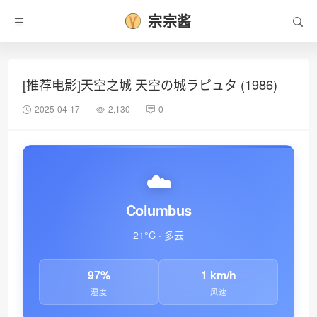
宗宗酱
[推荐电影]天空之城 天空の城ラピュタ (1986)
❄
2025-04-17
2,130
0
☁️
Columbus
21°C · 多云
97%
1 km/h
湿度
风速