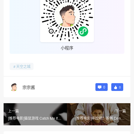
小程序
天空之城
宗宗酱
0
0
上一篇
下一篇
[推荐电影]猫鼠游戏 Catch Me If
[推荐电影]摔跤吧！爸爸 Dangal
You Can (2002)
(2016)