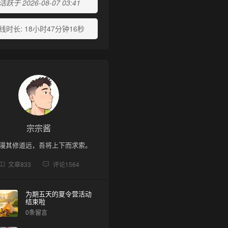
跃于 2026-08-07 03:41
线时长:
18小时47分钟16秒
宗宗酱
漫其修道远，吾将上下而求索。
文章
833
评论
1564
为期五天的夏令营活动
结束啦
0条留言