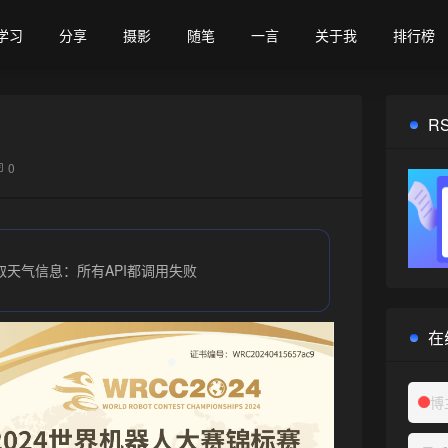
学习
分享
摄影
随笔
一言
关于我
排行榜
•
R
0
取天气信息：所有API都调用失败
在
博