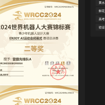
黄水
鲜花
高考
验证