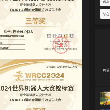
最后活
总在
路漫