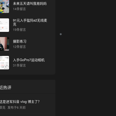
未来五天请叫我易妈妈
14条留言
91元入手猛犸a2无线麦
克
19条留言
摄影练习
12条留言
入手GoPro7运动相机
31条留言
近热评
这是进军抖音 vlog 博主了？
菲克
发布于6 天前