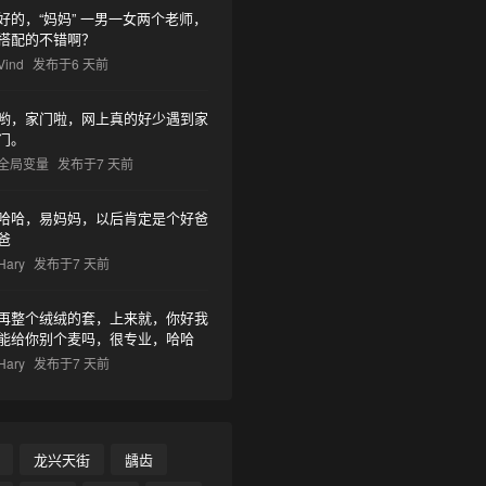
好的，“妈妈” 一男一女两个老师，
搭配的不错啊？
Vind
发布于6 天前
哟，家门啦，网上真的好少遇到家
门。
全局变量
发布于7 天前
哈哈，易妈妈，以后肯定是个好爸
爸
Hary
发布于7 天前
再整个绒绒的套，上来就，你好我
能给你别个麦吗，很专业，哈哈
Hary
发布于7 天前
•
龙兴天街
龋齿