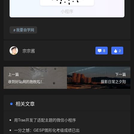
小程序
我要自学网
宗宗酱
8
2
上一篇
下一篇
收到好站网的抱枕啦！
摄影日常之夕阳
相关文章
用Trae开发了适配主题的微信小程序
一分之憾：GESP图形化考级成绩已出