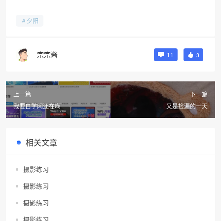
夕阳
宗宗酱
11
3
上一篇
下一篇
我要自学网还在啊
又是捡漏的一天
相关文章
摄影练习
摄影练习
摄影练习
摄影练习