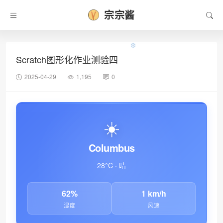
宗宗酱
Scratch图形化作业测验四
2025-04-29
1,195
0
☀️
Columbus
28°C · 晴
62%
1 km/h
❆
湿度
风速