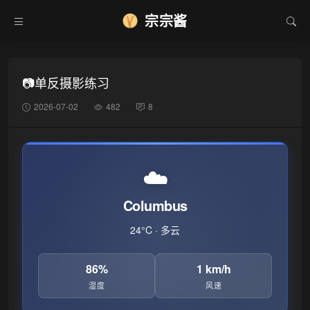
宗宗酱
📷单反摄影练习
2026-07-02
482
8
❅
☁️
Columbus
24°C · 多云
86%
1 km/h
湿度
风速