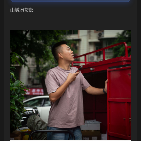
山城盼货郎