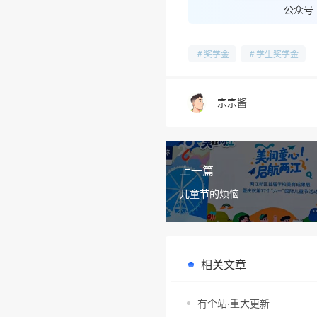
公众号
奖学金
学生奖学金
宗宗酱
上一篇
儿童节的烦恼
相关文章
•
有个站·重大更新