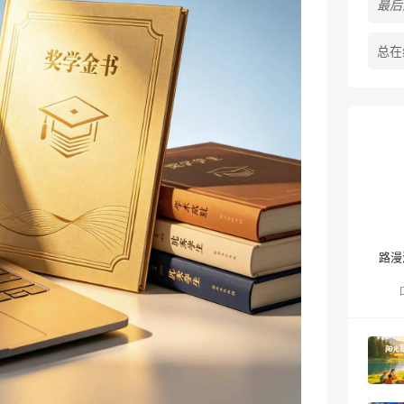
最后活
总在
路漫