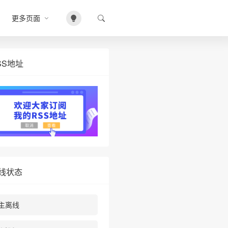
更多页面
SS地址
❄
线状态
主离线