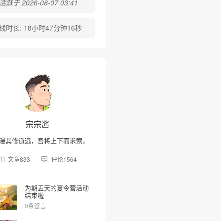
跃于 2026-08-07 03:41
线时长:
18小时47分钟16秒
宗宗酱
漫其修道远，吾将上下而求索。
文章
833
评论
1564
为期五天的夏令营活动
结束啦
0条留言