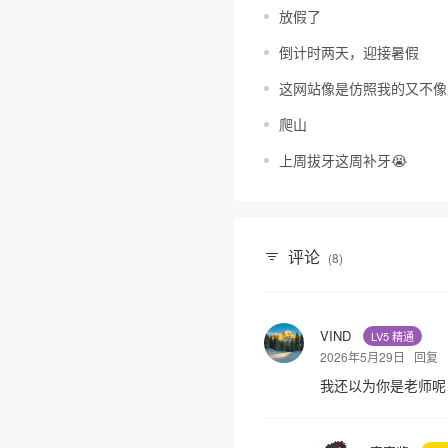
放假了
倒计时两天，迎接暑假
这网站像是仿照我的又不像
爬山
上周拔牙这周补牙😭
评论
(8)
VIND
LV5 精通
2026年5月29日
回复
我还以为你是老师呢