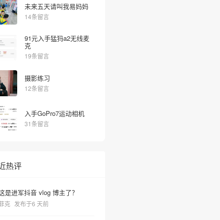
未来五天请叫我易妈妈
14条留言
91元入手猛犸a2无线麦
克
19条留言
摄影练习
12条留言
入手GoPro7运动相机
31条留言
近热评
这是进军抖音 vlog 博主了？
菲克
发布于6 天前