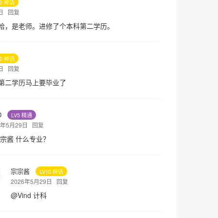
10 神话
9日
回复
哈，是老师。进修了个本科第二学历。
10 神话
9日
回复
第二学历马上要毕业了
D
LV5 精通
26年5月29日
回复
宗酱
什么专业？
宗宗酱
LV10 神话
2026年5月29日
回复
@
Vind
计科