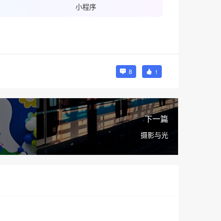
小程序
8
1
下一篇
摄影与光
❅