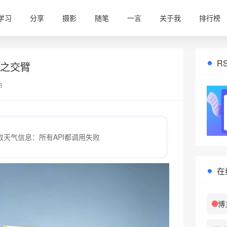
学习
分享
摄影
随笔
一言
关于我
排行榜
R
失之交臂
8
取天气信息：所有API都调用失败
在
博