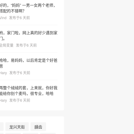
好的，“妈妈” 一男一女两个老师，
搭配的不错啊？
Vind
发布于6 天前
哟，家门啦，网上真的好少遇到家
门。
全局变量
发布于6 天前
哈哈，易妈妈，以后肯定是个好爸
爸
Hary
发布于6 天前
•
再整个绒绒的套，上来就，你好我
能给你别个麦吗，很专业，哈哈
Hary
发布于6 天前
龙兴天街
龋齿