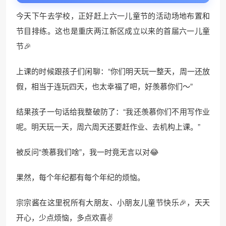
今天下午去学校，正好赶上六一儿童节的活动场地布置和
节目排练。这也是重庆两江新区成立以来的首届六一儿童
节🎉
上课的时候跟孩子们闲聊：“你们明天玩一整天，周一还放
假，相当于连玩四天，也太幸福了吧，好羡慕你们～”
结果孩子一句话给我整破防了：“我还羡慕你们不用写作业
呢。明天玩一天，周六周天还要赶作业、去机构上课。”
被反问“羡慕我们啥”，我一时竟无言以对😂
果然，每个年纪都有每个年纪的烦恼。
❆
宗宗酱在这里祝所有大朋友、小朋友儿童节快乐🎉，天天
开心，少点烦恼，多点欢喜✌️