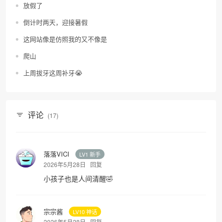
放假了
倒计时两天，迎接暑假
这网站像是仿照我的又不像是
爬山
上周拔牙这周补牙😭
评论
(17)
落落VICI
LV1 新手
2026年5月28日
回复
小孩子也是人间清醒🤣
宗宗酱
LV10 神话
2026年5月28日
回复