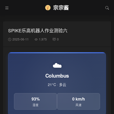
宗宗酱
SPIKE乐高机器人作业测验六
2025-06-11
1,975
0
❆
☁️
Columbus
21°C · 多云
93%
0 km/h
湿度
风速