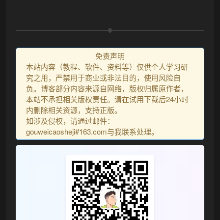
免责声明
本站内容（教程、软件、资料等）仅供个人学习研
究之用，严禁用于商业或非法目的，使用风险自
负。博客部分内容来源自网络，版权归属原作者，
本站不承担相关版权责任。请在试用下载后24小时
内删除相关资源，支持正版。
如涉及侵权，请通过邮件：
gouweicaosheji#163.com与我联系处理。