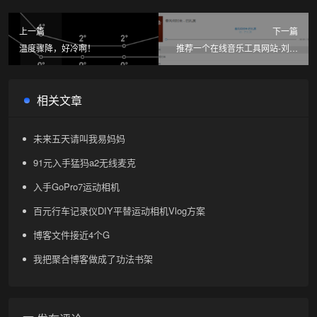
上一篇
下一篇
温度骤降，好冷啊！
推荐一个在线音乐工具网站-刘志
进实验室
相关文章
未来五天请叫我易妈妈
91元入手猛犸a2无线麦克
入手GoPro7运动相机
百元行车记录仪DIY平替运动相机Vlog方案
博客文件接近4个G
我把聚合博客做成了功法书架