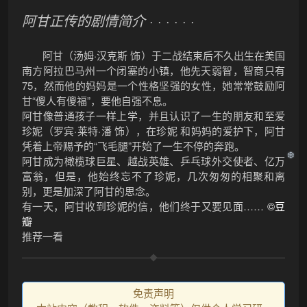
阿甘正传的剧情简介
· · · · · ·
阿甘（汤姆·汉克斯 饰）于二战结束后不久出生在美国
南方阿拉巴马州一个闭塞的小镇，他先天弱智，智商只有
75，然而他的妈妈是一个性格坚强的女性，她常常鼓励阿
甘“傻人有傻福”，要他自强不息。
阿甘像普通孩子一样上学，并且认识了一生的朋友和至爱
珍妮（罗宾·莱特·潘 饰），在珍妮 和妈妈的爱护下，阿甘
凭着上帝赐予的“飞毛腿”开始了一生不停的奔跑。
阿甘成为橄榄球巨星、越战英雄、乒乓球外交使者、亿万
富翁，但是，他始终忘不了珍妮，几次匆匆的相聚和离
别，更是加深了阿甘的思念。
有一天，阿甘收到珍妮的信，他们终于又要见面……
©豆
瓣
推荐一看
❆
免责声明