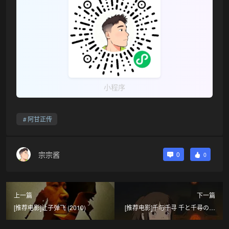
小程序
阿甘正传
宗宗酱
0
0
上一篇
下一篇
[推荐电影]让子弹飞 (2010)
[推荐电影]千与千寻 千と千尋の神
隠し (2001)