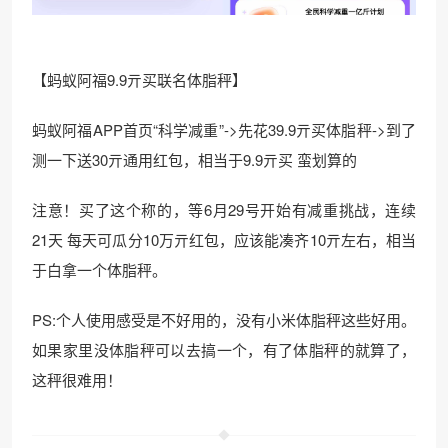
【蚂蚁阿福9.9亓买联名体脂秤】
蚂蚁阿福APP首页“科学减重”->先花39.9亓买体脂秤->到了
测一下送30亓通用红包，相当于9.9亓买 蛮划算的
注意！买了这个称的，等6月29号开始有减重挑战，连续
21天 每天可瓜分10万亓红包，应该能凑齐10亓左右，相当
于白拿一个体脂秤。
PS:个人使用感受是不好用的，没有小米体脂秤这些好用。
如果家里没体脂秤可以去搞一个，有了体脂秤的就算了，
这秤很难用！