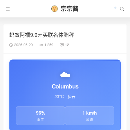
宗宗酱
蚂蚁阿福9.9亓买联名体脂秤
2026-06-29
1,259
12
☁️
Columbus
23°C · 多云
96%
1 km/h
❆
湿度
风速