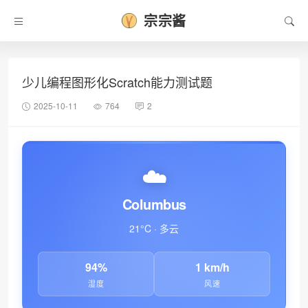
宗宗酱
少儿编程图形化Scratch能力测试题
2025-10-11
764
2
❄
☁️
Columbus
21°C · 多云
94%
1 km/h
湿度
风速