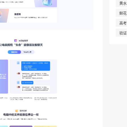
黄水
鲜花
高考
❄
验证