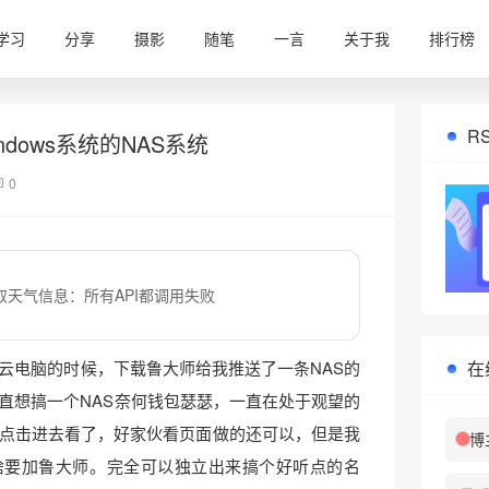
学习
分享
摄影
随笔
一言
关于我
排行榜
R
dows系统的NAS系统
0
取天气信息：所有API都调用失败
在
云电脑的时候，下载鲁大师给我推送了一条NAS的
一直想搞一个NAS奈何钱包瑟瑟，一直在处于观望的
❅
点击进去看了，好家伙看页面做的还可以，但是我
博
啥要加鲁大师。完全可以独立出来搞个好听点的名