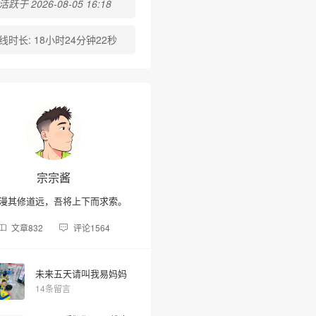
跃于 2026-08-05 16:18
线时长:
18小时24分钟22秒
宗宗酱
漫其修道远，吾将上下而求索。
文章
832
评论
1564
未来五天请叫我易妈妈
14条留言