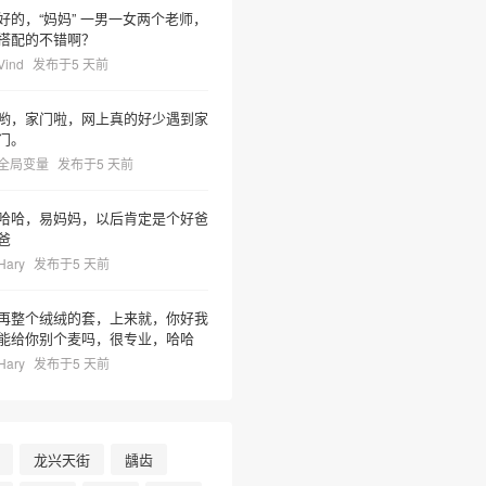
好的，“妈妈” 一男一女两个老师，
搭配的不错啊？
Vind
发布于5 天前
哟，家门啦，网上真的好少遇到家
门。
全局变量
发布于5 天前
哈哈，易妈妈，以后肯定是个好爸
爸
Hary
发布于5 天前
再整个绒绒的套，上来就，你好我
能给你别个麦吗，很专业，哈哈
Hary
发布于5 天前
龙兴天街
龋齿