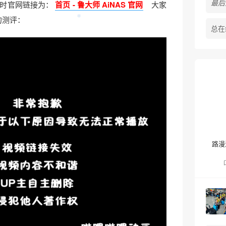
最后活
时官网链接为：
首页 - 鲁大师 AiNAS 官网
大家
的测评：
总在
路漫