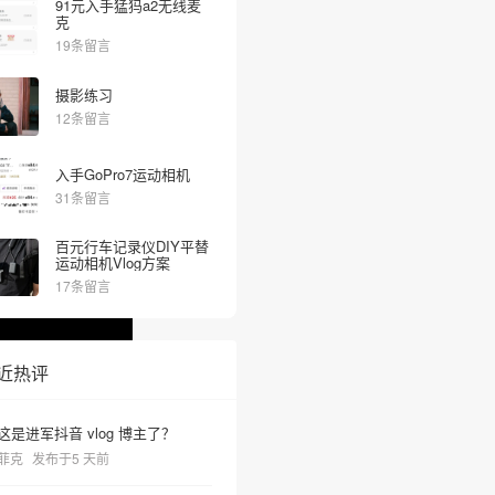
91元入手猛犸a2无线麦
克
19条留言
摄影练习
12条留言
入手GoPro7运动相机
31条留言
百元行车记录仪DIY平替
运动相机Vlog方案
17条留言
❆
近热评
这是进军抖音 vlog 博主了？
菲克
发布于5 天前