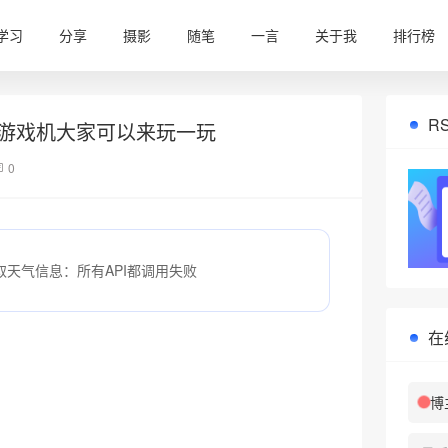
学习
分享
摄影
随笔
一言
关于我
排行榜
R
游戏机大家可以来玩一玩
0
取天气信息：所有API都调用失败
在
博
❄