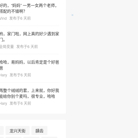
好的，“妈妈” 一男一女两个老师，
搭配的不错啊？
Vind
发布于6 天前
哟，家门啦，网上真的好少遇到家
门。
全局变量
发布于6 天前
哈哈，易妈妈，以后肯定是个好爸
爸
Hary
发布于6 天前
再整个绒绒的套，上来就，你好我
能给你别个麦吗，很专业，哈哈
Hary
发布于6 天前
龙兴天街
龋齿