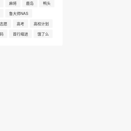
❄
麻将
鹿岛
鸭头
鲁大师NAS
志愿
高考
高校计划
码
首行缩进
饿了么
❄