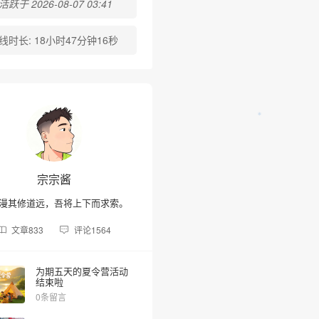
跃于 2026-08-07 03:41
线时长:
18小时47分钟16秒
❆
宗宗酱
漫其修道远，吾将上下而求索。
文章
833
评论
1564
为期五天的夏令营活动
结束啦
0条留言