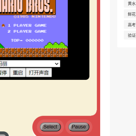
黄水
鲜花
高考
验证