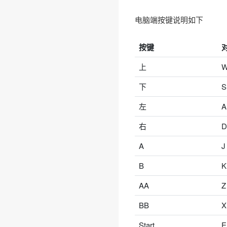
电脑端按键说明如下
按键
上
下
S
左
A
右
D
A
J
B
K
AA
Z
BB
X
Start
E