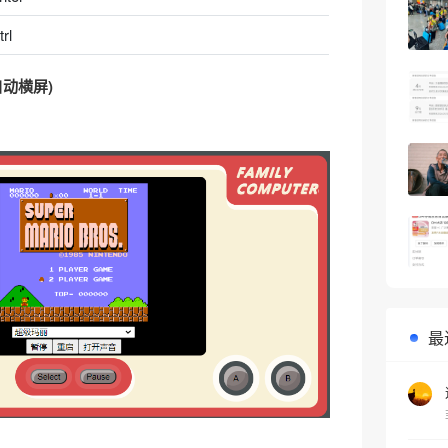
trl
动横屏)
最