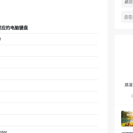
最后活
总在
对应的电脑键盘
W
路漫
nter