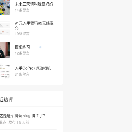
未来五天请叫我易妈妈
14条留言
91元入手猛犸a2无线麦
克
19条留言
摄影练习
12条留言
入手GoPro7运动相机
31条留言
近热评
这是进军抖音 vlog 博主了？
菲克
发布于5 天前