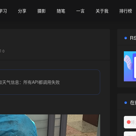
学习
分享
摄影
随笔
一言
关于我
排行榜
R
0
取天气信息：所有API都调用失败
在
博