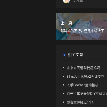
上一篇
喉咙疼的不行，还是来输液了
相关文章
未来五天请叫我易妈妈
91元入手猛犸a2无线麦克
入手GoPro7运动相机
百元行车记录仪DIY平替运动
博客文件接近4个G