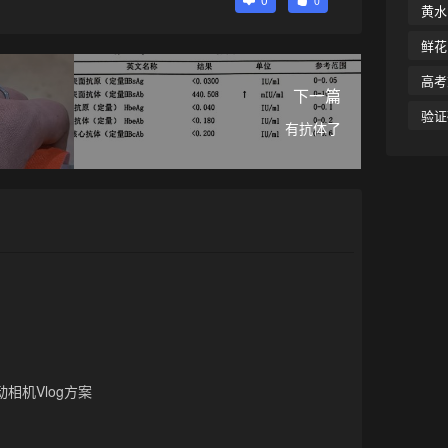
0
黄水
鲜花
高考
下一篇
验证
！
有抗体了
相机Vlog方案