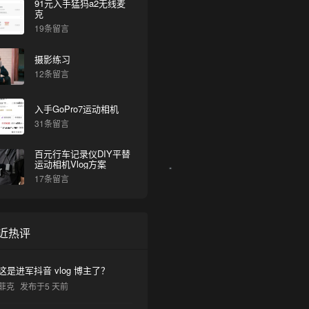
91元入手猛犸a2无线麦
克
19条留言
摄影练习
12条留言
入手GoPro7运动相机
31条留言
百元行车记录仪DIY平替
运动相机Vlog方案
17条留言
近热评
这是进军抖音 vlog 博主了？
菲克
发布于5 天前