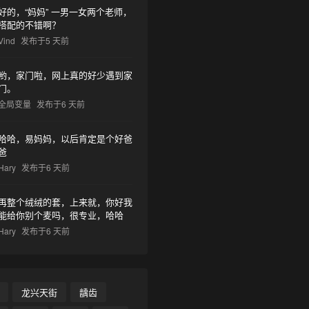
好的，“妈妈” 一男一女两个老师，
搭配的不错啊？
Vind
发布于5 天前
哟，家门啦，网上真的好少遇到家
门。
全局变量
发布于6 天前
哈哈，易妈妈，以后肯定是个好爸
爸
Hary
发布于6 天前
再整个绒绒的套，上来就，你好我
能给你别个麦吗，很专业，哈哈
Hary
发布于6 天前
龙兴天街
龋齿