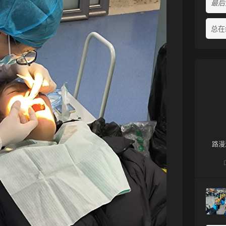
最后活
总在
路漫