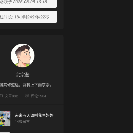
跃于 2026-08-05 16:18
线时长:
18小时24分钟22秒
宗宗酱
漫其修道远，吾将上下而求索。
❆
文章
832
评论
1564
未来五天请叫我易妈妈
14条留言