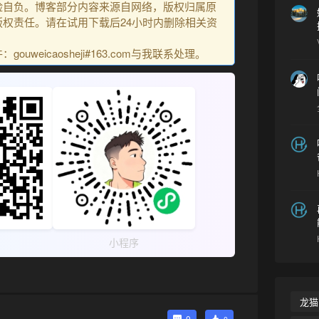
险自负。博客部分内容来源自网络，版权归属原
权责任。请在试用下载后24小时内删除相关资
uweicaosheji#163.com与我联系处理。
小程序
龙猫
0