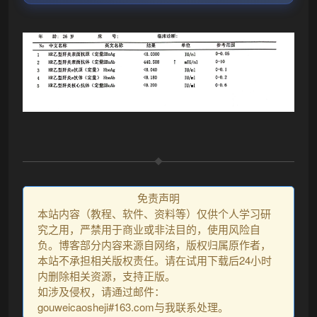
免责声明
本站内容（教程、软件、资料等）仅供个人学习研
究之用，严禁用于商业或非法目的，使用风险自
负。博客部分内容来源自网络，版权归属原作者，
本站不承担相关版权责任。请在试用下载后24小时
内删除相关资源，支持正版。
如涉及侵权，请通过邮件：
gouweicaosheji#163.com与我联系处理。