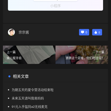
小程序
宗宗酱
0
0
❄
上一篇
下一篇
妹儿拔牙齿
猜猜这个是啥，你们吃过没？
相关文章
为期五天的夏令营活动结束啦
未来五天请叫我易妈妈
91元入手猛犸a2无线麦克