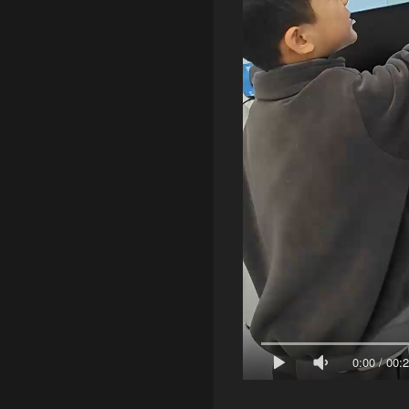
0:00
/
00: