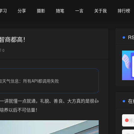
学习
分享
摄影
随笔
一言
关于我
排行榜
R
智商都高！
0
取天气信息：所有API都调用失败
在
一讲就懂一点就通，礼貌、善良、大方真的是很👍
培养以后不可估量！
博