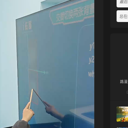
最后活
总在
路漫