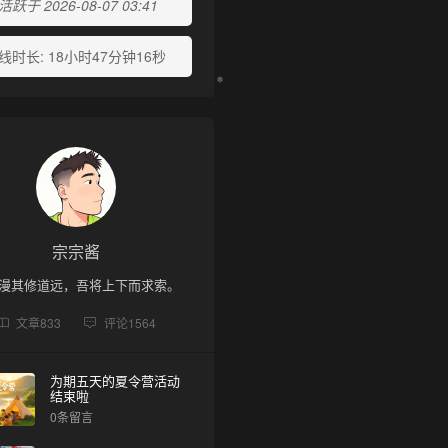
跃于 2026-08-07 03:41
线时长:
18小时47分钟16秒
❅
宗宗酱
漫其修道远，吾将上下而求索。
文章
833
评论
1564
为期五天的夏令营活动
结束啦
0条留言