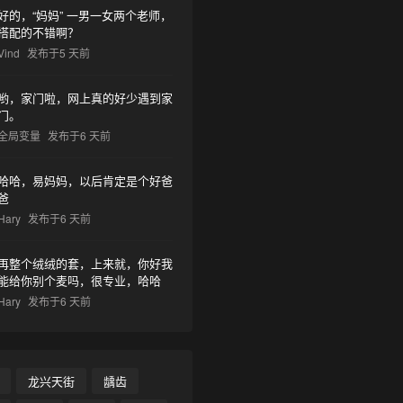
好的，“妈妈” 一男一女两个老师，
搭配的不错啊？
Vind
发布于5 天前
哟，家门啦，网上真的好少遇到家
门。
全局变量
发布于6 天前
哈哈，易妈妈，以后肯定是个好爸
爸
Hary
发布于6 天前
再整个绒绒的套，上来就，你好我
能给你别个麦吗，很专业，哈哈
Hary
发布于6 天前
龙兴天街
龋齿