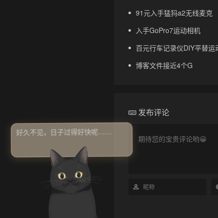
91元入手猛犸a2无线麦克
入手GoPro7运动相机
百元行车记录仪DIY平替运动
博客文件接近4个G
发布评论
好久不见，日子过得好快呢……