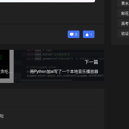
黄水
鲜花
高考
验证
0
1
下一篇
典贪吃蛇
用Python加ai写了一个本地音乐播放器
啦