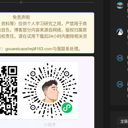
免责声明
、资料等）仅供个人学习研究之用，严禁用于商
险自负。博客部分内容来源自网络，版权归属原
权责任。请在试用下载后24小时内删除相关资
uweicaosheji#163.com与我联系处理。
龙猫
小程序