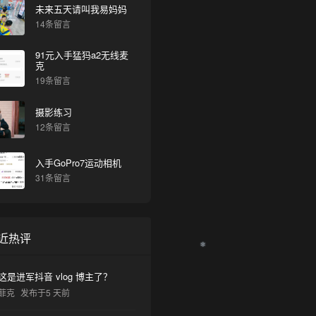
未来五天请叫我易妈妈
14条留言
❅
91元入手猛犸a2无线麦
克
19条留言
摄影练习
12条留言
入手GoPro7运动相机
31条留言
近热评
这是进军抖音 vlog 博主了？
菲克
发布于5 天前