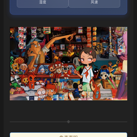
湿度
风速
•