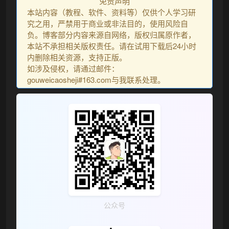
免责声明
本站内容（教程、软件、资料等）仅供个人学习研
究之用，严禁用于商业或非法目的，使用风险自
负。博客部分内容来源自网络，版权归属原作者，
本站不承担相关版权责任。请在试用下载后24小时
内删除相关资源，支持正版。
如涉及侵权，请通过邮件：
gouweicaosheji#163.com与我联系处理。
公众号